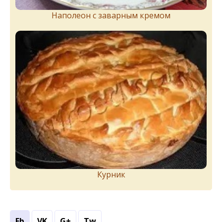
Наполеон с заварным кремом
Курник
Fb
VK
G+
Tw