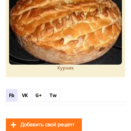
Курник
Fb
VK
G+
Tw