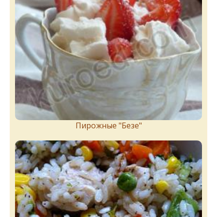
Пирожныe "Бeзe"