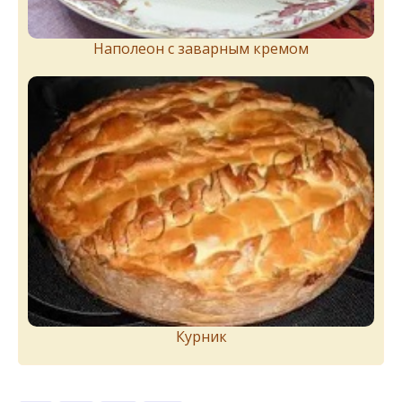
Наполеон с заварным кремом
Курник