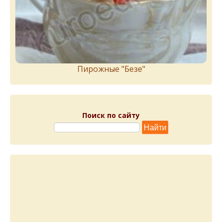
Пирожныe "Бeзe"
Поиск по сайту