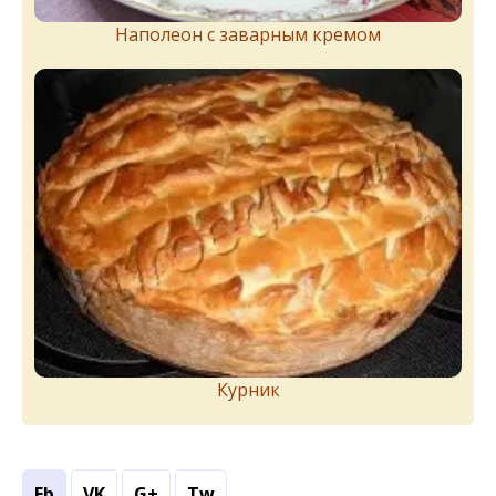
Наполеон с заварным кремом
Курник
Fb
VK
G+
Tw