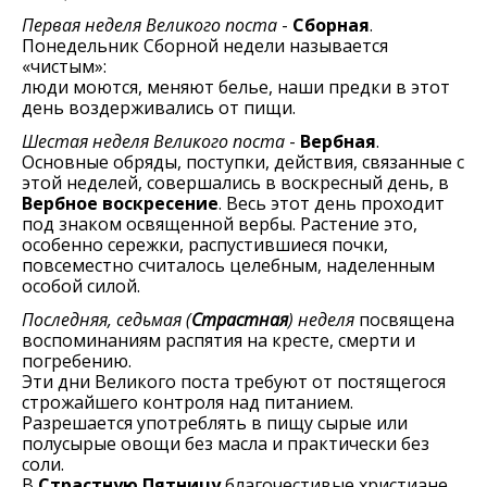
Первая неделя Великого поста
-
Сборная
.
Понедельник Сборной недели называется
«чистым»:
люди моются, меняют белье, наши предки в этот
день воздерживались от пищи.
Шестая неделя Великого поста
-
Вербная
.
Основные обряды, поступки, действия, связанные с
этой неделей, совершались в воскресный день, в
Вербное воскресение
. Весь этот день проходит
под знаком освященной вербы. Растение это,
особенно сережки, распустившиеся почки,
повсеместно считалось целебным, наделенным
особой силой.
Последняя, седьмая (
Страстная
) неделя
посвящена
воспоминаниям распятия на кресте, смерти и
погребению.
Эти дни Великого поста требуют от постящегося
строжайшего контроля над питанием.
Разрешается употреблять в пищу сырые или
полусырые овощи без масла и практически без
соли.
В
Страстную Пятницу
благочестивые христиане