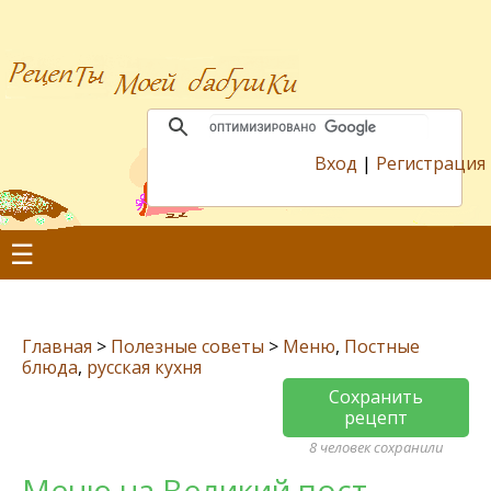
Вход
|
Регистрация
☰
Главная
>
Полезные советы
>
Меню
,
Постные
блюда
,
русская кухня
Сохранить
рецепт
8 человек сохранили
Меню на Великий пост