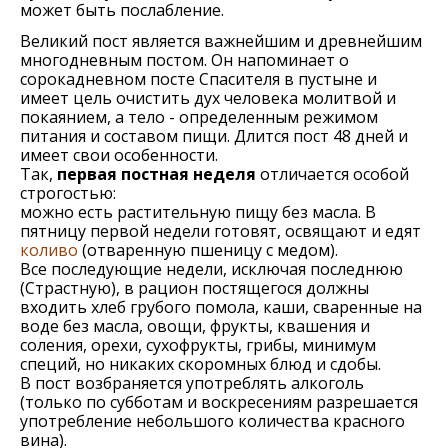
может быть послабление.
Великий пост является важнейшим и древнейшим
многодневным постом. Он напоминает о
сорокадневном посте Спасителя в пустыне и
имеет цель очистить дух человека молитвой и
покаянием, а тело - определенным режимом
питания и составом пищи. Длится пост 48 дней и
имеет свои особенности.
Так,
первая постная неделя
отличается особой
строгостью:
можно есть растительную пищу без масла. В
пятницу первой недели готовят, освящают и едят
коливо
(отваренную пшеницу с медом).
Все последующие недели, исключая последнюю
(Страстную), в рацион постящегося должны
входить хлеб грубого помола, каши, сваренные на
воде без масла, овощи, фрукты, квашения и
соления, орехи, сухофрукты, грибы, минимум
специй, но никаких скоромных блюд и сдобы.
В пост возбраняется употреблять алкоголь
(только по субботам и воскресениям разрешается
употребление небольшого количества красного
вина).