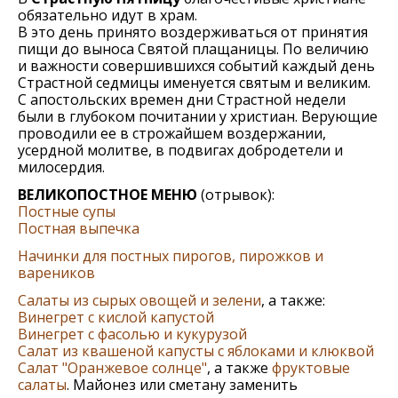
обязательно идут в храм.
В это день принято воздерживаться от принятия
пищи до выноса Святой плащаницы. По величию
и важности совершившихся событий каждый день
Страстной седмицы именуется святым и великим.
С апостольских времен дни Страстной недели
были в глубоком почитании у христиан. Верующие
проводили ее в строжайшем воздержании,
усердной молитве, в подвигах добродетели и
милосердия.
ВЕЛИКОПОСТНОЕ МЕНЮ
(отрывок):
Постные супы
Постная выпечка
Начинки для постных пирогов, пирожков и
вареников
Салаты из сырых овощей и зелени
, а также:
Винегрет с кислой капустой
Винегрет с фасолью и кукурузой
Салат из квашеной капусты с яблоками и клюквой
Салат "Оранжевое солнце"
, а также
фруктовые
салаты
. Майонез или сметану заменить