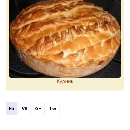
Курник
Fb
VK
G+
Tw