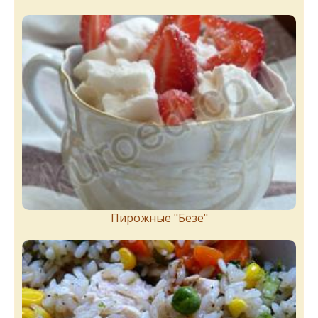
Пирожныe "Бeзe"