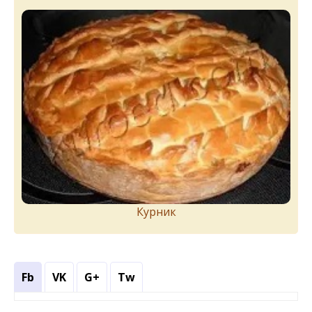
Курник
Fb
VK
G+
Tw