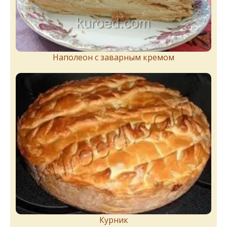
Наполеон с заварным кремом
Курник