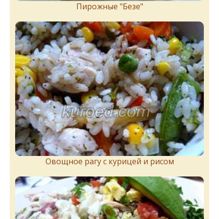
Пирожныe "Бeзe"
Овощное рагу с курицей и рисом