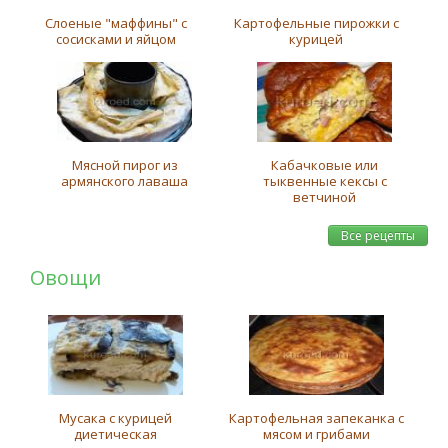
Слоеные "маффины" с
Картофельные пирожки с
сосисками и яйцом
курицей
Мясной пирог из
Кабачковые или
армянского лаваша
тыквенные кексы с
ветчиной
Все рецепты
Овощи
Мусака с курицей
Картофельная запеканка с
диетическая
мясом и грибами