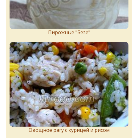
Пирожныe "Бeзe"
Овощное рагу с курицей и рисом