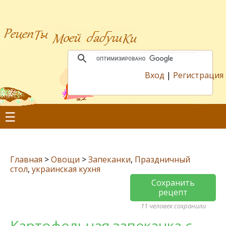
Вход
|
Регистрация
☰
Главная
>
Овощи
>
Запеканки
,
Праздничный
стол
,
украинская кухня
Сохранить
рецепт
11 человек сохранили
Картофельная запеканка с