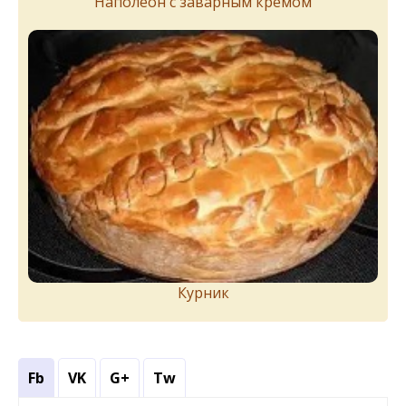
Наполеон с заварным кремом
Курник
Fb
VK
G+
Tw