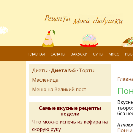
ГЛАВНАЯ
САЛАТЫ
ЗАКУСКИ
СУПЫ
МЯСО
РЫБ
Диеты
Диета №5
Торты
•
•
Главн
Масленица
Пон
Меню на Великий пост
Вкусны
творож
Самые вкусные рецепты
без нее
недели
Что можно испечь из кефира на
А такж
скорую руку
Пончик