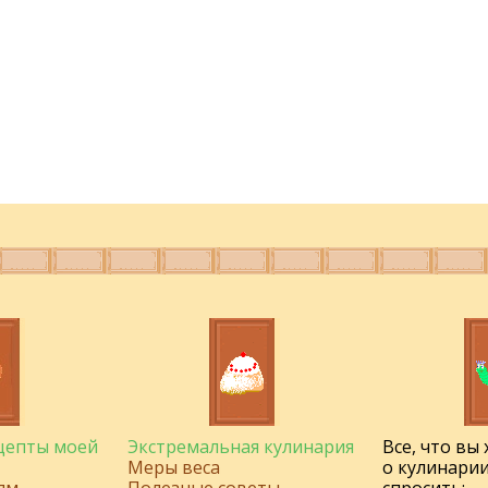
ецепты моей
Экстремальная кулинария
Все, что вы
Меры веса
о кулинарии
ям
Полезные советы
спросить: