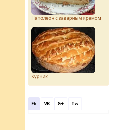
Наполеон с заварным кремом
Курник
Fb
VK
G+
Tw