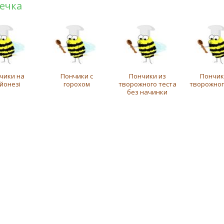
ечка
чики на
Пончики с
Пончики из
Пончик
йонезі
горохом
творожного теста
творожног
без начинки