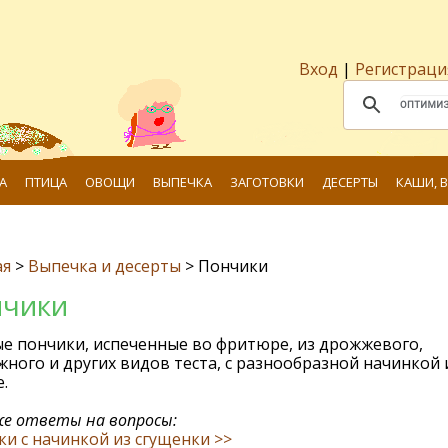
Вход
|
Регистраци
А
ПТИЦА
ОВОЩИ
ВЫПЕЧКА
ЗАГОТОВКИ
ДЕСЕРТЫ
КАШИ, 
ая
>
Выпечка и десерты
>
Пончики
чики
е пончики, испеченные во фритюре, из дрожжевого,
ного и других видов теста, с разнообразной начинкой 
.
е ответы на вопросы:
и с начинкой из сгущенки >>