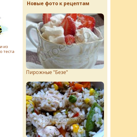
Новые фото к рецептам
и из
о теста
Пирожныe "Бeзe"