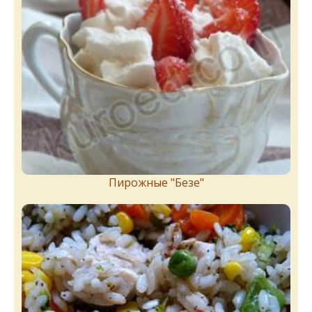
Пирожныe "Бeзe"