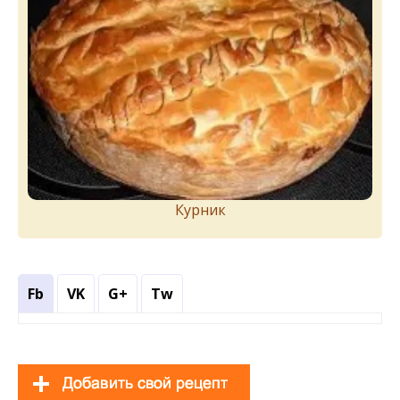
Курник
Fb
VK
G+
Tw