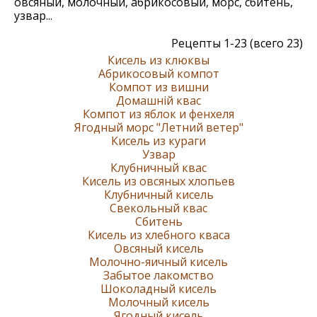
овсяный, молочный, абрикосовый, морс, сбитень,
узвар...
Рецепты 1-23 (всего 23)
Кисель из клюквы
Абрикосовый компот
Компот из вишни
Домашній квас
Компот из яблок и фенхеля
Ягодный морс "Летний ветер"
Кисель из кураги
Узвар
Клубничный квас
Кисель из овсяных хлопьев
Клубничный кисель
Свекольный квас
Сбитень
Кисель из хлебного кваса
Овсяный кисель
Молочно-яичный кисель
Забытое лакомство
Шоколадный кисель
Молочный кисель
Ягодный кисель