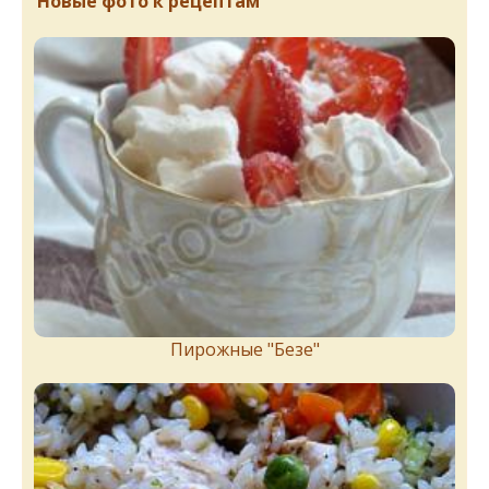
Новые фото к рецептам
Пирожныe "Бeзe"