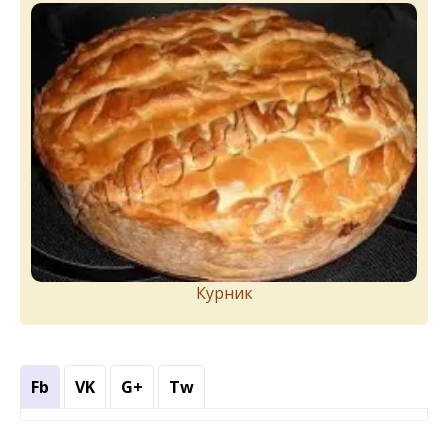
Курник
Fb
VK
G+
Tw