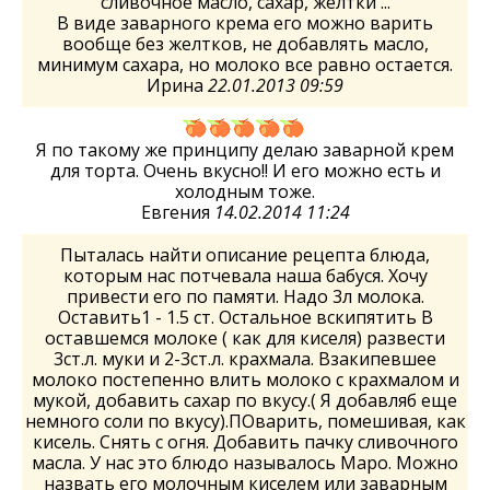
сливочное масло, сахар, желтки ...
В виде заварного крема его можно варить
вообще без желтков, не добавлять масло,
минимум сахара, но молоко все равно остается.
Ирина
22.01.2013 09:59
Я по такому же принципу делаю заварной крем
для торта. Очень вкусно!! И его можно есть и
холодным тоже.
Евгения
14.02.2014 11:24
Пыталась найти описание рецепта блюда,
которым нас потчевала наша бабуся. Хочу
привести его по памяти. Надо 3л молока.
Оставить1 - 1.5 ст. Остальное вскипятить В
оставшемся молоке ( как для киселя) развести
3ст.л. муки и 2-3ст.л. крахмала. Взакипевшее
молоко постепенно влить молоко с крахмалом и
мукой, добавить сахар по вкусу.( Я добавляб еще
немного соли по вкусу).ПОварить, помешивая, как
кисель. Снять с огня. Добавить пачку сливочного
масла. У нас это блюдо называлось Маро. Можно
назвать его молочным киселем или заварным