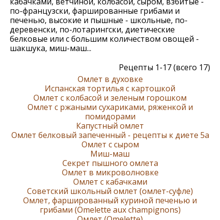
кабачками, ветчиной, колбасой, сыром, взбитые -
по-французски, фаршированные грибами и
печенью, высокие и пышные - школьные, по-
деревенски, по-лотарингски, диетические
белковые или с большим количеством овощей -
шакшука, миш-маш...
Рецепты 1-17 (всего 17)
Омлет в духовке
Испанская тортилья с картошкой
Омлет с колбасой и зеленым горошком
Омлет с ржаными сухариками, ряженкой и
помидорами
Капустный омлет
Омлет белковый запеченный - рецепты к диете 5а
Омлет с сыром
Миш-маш
Секрет пышного омлета
Омлет в микроволновке
Омлет с кабачками
Советский школьный омлет (омлет-суфле)
Омлет, фаршированный куриной печенью и
грибами (Omelette aux champignons)
Омлет (Omelette)