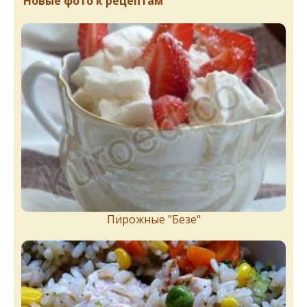
Новые фото к рецептам
Пирожныe "Бeзe"