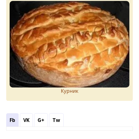
Курник
Fb
VK
G+
Tw