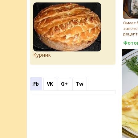
Омлет 
запече
рецепт
Фото
Курник
Fb
VK
G+
Tw