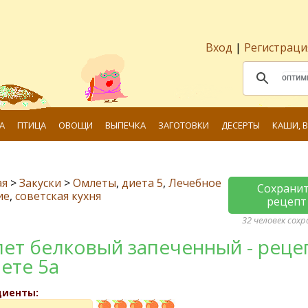
Вход
|
Регистраци
А
ПТИЦА
ОВОЩИ
ВЫПЕЧКА
ЗАГОТОВКИ
ДЕСЕРТЫ
КАШИ, 
ая
>
Закуски
>
Омлеты
,
диета 5
,
Лечебное
Сохрани
ие
,
советская кухня
рецепт
32 человек сох
ет белковый запеченный - реце
иете 5а
диенты: