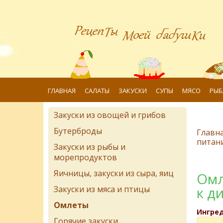
ГЛАВНАЯ
САЛАТЫ
ЗАКУСКИ
СУПЫ
МЯСО
РЫБ
Закуски из овощей и грибов
Бутерброды
Главн
питан
Закуски из рыбы и
морепродуктов
Яичницы, закуски из сыра, яиц
Омл
к д
Закуски из мяса и птицы
Омлеты
Ингре
Горячие закуски