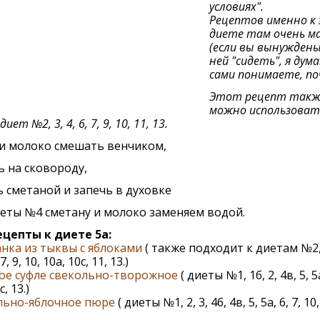
условиях".
Рецептов именно к
диете там очень м
(если вы вынуждены
ней "сидеть", я дум
сами понимаете, по
Этот рецепт такж
можно использоват
диет №2, 3, 4, 6, 7, 9, 10, 11, 13.
 и молоко смешать венчиком,
 на сковороду,
 сметаной и запечь в духовке
еты №4 сметану и молоко заменяем водой.
ецепты к диете 5а:
нка из тыквы с яблоками
( также подходит к диетам №2, 
7, 9, 10, 10а, 10с, 11, 13.)
ое суфле свекольно-творожное
( диеты №1, 1б, 2, 4в, 5, 5
с, 13.)
льно-яблочное пюре
( диеты №1, 2, 3, 4б, 4в, 5, 5а, 6, 7, 10,