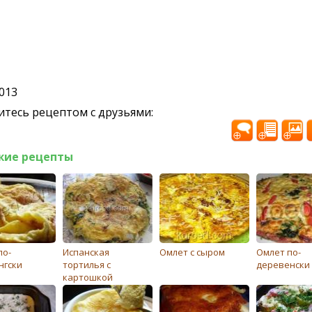
2013
тесь рецептом с друзьями:
жие рецепты
по-
Испанская
Омлет с сыром
Омлет по-
нгски
тортилья с
деревенски
картошкой