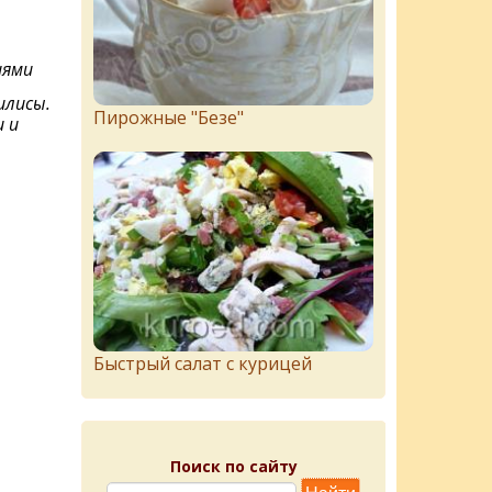
иями
илисы.
Пирожныe "Бeзe"
 и
Быстрый салат с курицей
Поиск по сайту