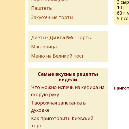
3 сы
10 г 
Паштеты
60 г 
Закусочные торты
5 г с
Диеты
Диета №5
Торты
•
•
Масленица
Меню на Великий пост
Самые вкусные рецепты
недели
Что можно испечь из кефира на
Пригот
скорую руку
Творожная запеканка в
духовке
Как приготовить Киевский
торт