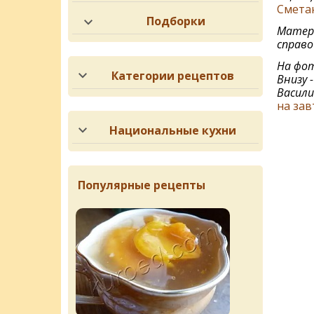
Смета
Подборки
Матери
справо
На фот
Категории рецептов
Внизу 
Васили
на зав
Национальные кухни
Популярные рецепты