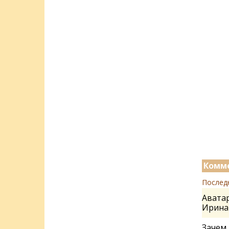
Комме
Послед
Аватар
Ирин
Зачем 