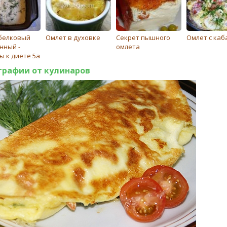
белковый
Омлет в духовке
Секрет пышного
Омлет с каб
нный -
омлета
ы к диете 5а
графии от кулинаров