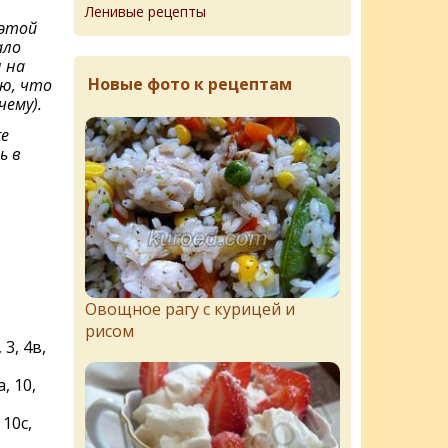
Ленивые рецепты
 этой
ало
 на
Новые фото к рецептам
аю, что
чему).
е
ь в
Овощное рагу с курицей и
рисом
3, 4в,
а, 10,
 10с,