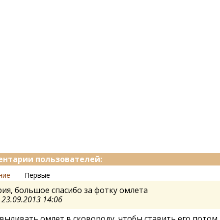
нтарии пользователей:
ние
Первые
ия, большое спасибо за фотку омлета
а
23.09.2013 14:06
выливать омлет в сковороду, чтобы ставить его потом 