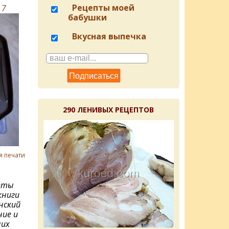
Рецепты моей
в
7
бабушки
Вкусная выпечка
290 ЛЕНИВЫХ РЕЦЕПТОВ
я печати
пты
книги
янский
ие и
них