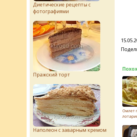
Диетические рецепты с
фотографиями
15.05.
Подели
Похо
Пражский торт
Омлет 
лотари
Наполеон с заварным кремом