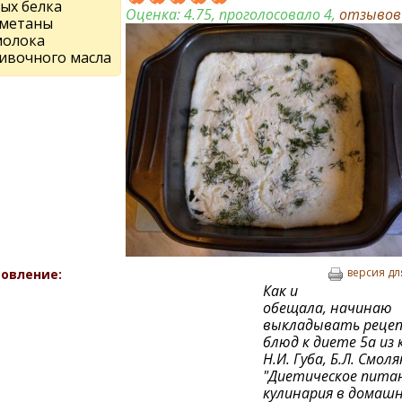
рых белка
Оценка:
4.75
, проголосовало 4,
отзыво
сметаны
молока
ливочного масла
версия дл
овление:
Как и
обещала, начинаю
выкладывать реце
блюд к диете 5а из 
Н.И. Губа, Б.Л. Смол
"Диетическое питан
кулинария в домаш