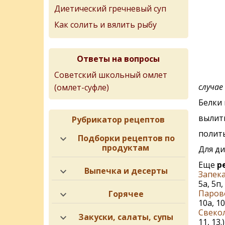
Диетический гречневый суп
Как солить и вялить рыбу
Ответы на вопросы
Советский школьный омлет
случае 
(омлет-суфле)
Белки
вылить
Рубрикатор рецептов
полить
Подборки рецептов по
продуктам
Для ди
Еще
р
Выпечка и десерты
Запека
5а, 5п, 
Паров
Горячее
10а, 10
Свеко
Закуски, салаты, супы
11, 13.)