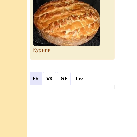
Курник
Fb
VK
G+
Tw