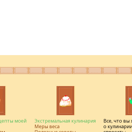
ецепты моей
Экстремальная кулинария
Все, что вы
Меры веса
о кулинарии
ям
Полезные советы
спросить: