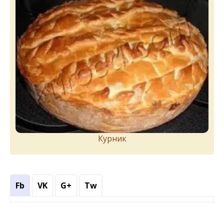
Курник
Fb
VK
G+
Tw