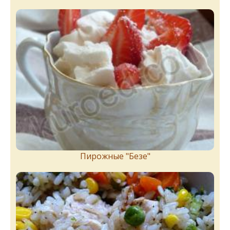
Пирожныe "Бeзe"