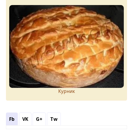
Курник
Fb
VK
G+
Tw