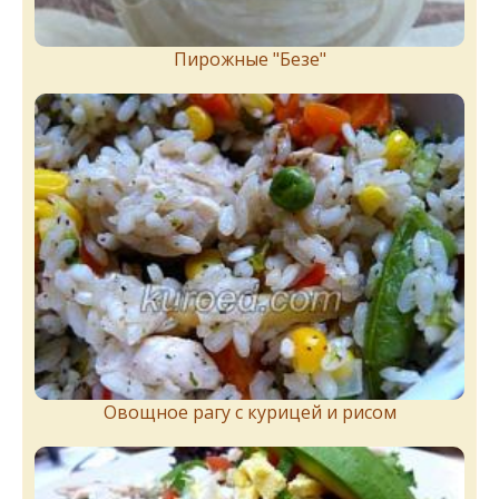
Пирожныe "Бeзe"
Овощное рагу с курицей и рисом