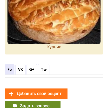
Курник
Fb
VK
G+
Tw