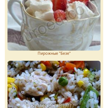
Пирожныe "Бeзe"