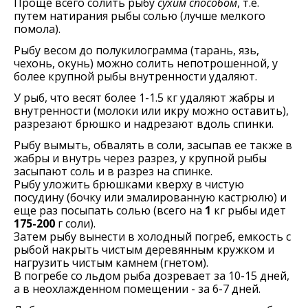
Проще всего солить рыбу
сухим способом
, т.е.
путем натирания рыбы солью (лучше мелкого
помола).
Рыбу весом до полукилограмма (тарань, язь,
чехонь, окунь) можно солить непотрошенной, у
более крупной рыбы внутренности удаляют.
У рыб, что весят более 1-1.5 кг удаляют жабры и
внутренности (молоки или икру можно оставить),
разрезают брюшко и надрезают вдоль спинки.
Рыбу вымыть, обвалять в соли, засыпав ее также в
жабры и внутрь через разрез, у крупной рыбы
засыпают соль и в разрез на спинке.
Рыбу уложить брюшками кверху в чистую
посудину (бочку или эмалированную кастрюлю) и
еще раз посыпать солью (всего на
1
кг рыбы идет
175-200
г соли).
Затем рыбу вынести в холодный погреб, емкость с
рыбой накрыть чистым деревянным кружком и
нагрузить чистым камнем (гнетом).
В погребе со льдом рыба дозревает за 10-15 дней,
а в неохлажденном помещении - за 6-7 дней.