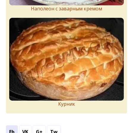
Наполеон с заварным кремом
Курник
Fb
VK
G+
Tw