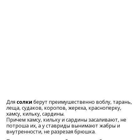
Для
солки
берут преимушественно воблу, тарань,
леща, судаков, коропов, жереха, красноперку,
хамсу, кильку, сардины.
Причем хамсу, кильку и сардины засаливают, не
потроша их, а у ставриды вынимают жабры и
внутренности, не разрезая брюшка.