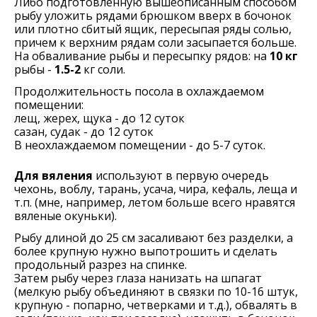
Либо подготовленную вышеописанным способом
рыбу уложить рядами брюшком вверх в бочонок
или плотно сбитый ящик, пересыпая ряды солью,
причем к верхним рядам соли засыпается больше.
На обваливание рыбы и пересыпку рядов: на
10 кг
рыбы -
1.5-2
кг соли.
Продолжительность посола в охлаждаемом
помещении:
лещ, жерех, щука - до 12 суток
сазан, судак - до 12 суток
В неохлаждаемом помещении - до 5-7 суток.
Для вяления
используют в первую очередь
чехонь, воблу, тарань, усача, чира, кефаль, леща и
т.п. (мне, например, летом больше всего нравятся
вяленые окуньки).
Рыбу длиной до 25 см засаливают без разделки, а
более крупную нужно выпотрошить и сделать
продольный разрез на спинке.
Затем рыбу через глаза нанизать на шпагат
(мелкую рыбу объединяют в связки по 10-16 штук,
крупную - попарно, четверками и т.д.), обвалять в