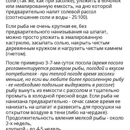
соли (так же, как при засолке), уложить в бочонок
или эмалированную емкость, на дно которой
предварительно налит солевой рассол
(соотношение соли и воды - 25:100).
Если рыба не очень крупная ее, без
предварительного нанизывания на шпагат,
можно просто уложить в эмалированную
кастрюлю, засыпать солью, накрыть чистым
деревянным кружком и нагрузить чистым камнем
(гнетом).
После примерно 3-7-ми суток посола (
время посола
регламентируется размером рыбы, погодой и вкусом
потребителя - при теплой погоде время засолки
меньше, но если вы любите более просоленную рыбу
- ее необходимо подольше выдержать в рассоле
)
рыбу вынуть из емкости с рассолом и тщательно
промыть в холодной пресной воде. Если рыба не
нанизана предварительно - сечас самое время ее
нанизать на шпагат и развесить для просушки на
открытом воздухе в тени (либо на чердаке).
Продолжительность вяления мелкой рыбы - около
2-х недель,
крупной - до 4-5 недель.