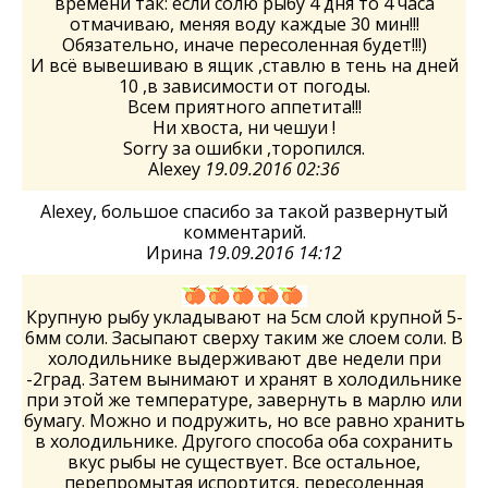
времени так: если солю рыбу 4 дня то 4 часа
отмачиваю, меняя воду каждые 30 мин!!!
Обязательно, иначе пересоленная будет!!!)
И всё вывешиваю в ящик ,ставлю в тень на дней
10 ,в зависимости от погоды.
Всем приятного аппетита!!!
Ни хвоста, ни чешуи !
Sorry за ошибки ,торопился.
Alexey
19.09.2016 02:36
Alexey, большое спасибо за такой развернутый
комментарий.
Ирина
19.09.2016 14:12
Крупную рыбу укладывают на 5см слой крупной 5-
6мм соли. Засыпают сверху таким же слоем соли. В
холодильнике выдерживают две недели при
-2град. Затем вынимают и хранят в холодильнике
при этой же температуре, завернуть в марлю или
бумагу. Можно и подружить, но все равно хранить
в холодильнике. Другого способа оба сохранить
вкус рыбы не существует. Все остальное,
перепромытая испортится, пересоленная