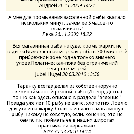
Андрей
26.11.2009 14:21
А мне для промывания засоленной рыбы хватало
нескольких минут, зачем ее 5 часов-то
вымачивать?
Леха
26.11.2009 18:22
Вся магазинная рыба никуда, кроме жарки, не
годится.Выловленная морская рыба в 200 мильной
прибрежной зоне годна только зимнего
улова.Пелагическая-пока без ограничений
северных морей.
Jubel Hugel
30.03.2010 13:50
Таранку всегда делал из собственноручно
свежепойманной речной рыбы (Днепр, Десна)
точно как здесь описано в разделе "вяление".
Правда уже лет 10 рыбу не вялю, хлопотно. Ловлю
для ухи и на жарку. Солить и вялить магазинную
рыбу никому не советую, если, конечно, это не
семга, т.к. поймать ее в наших широтах
практически нереально.
Alex
30.03.2010 14:14