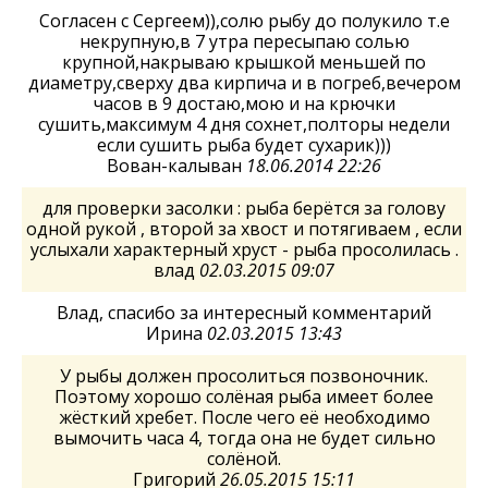
Согласен с Сергеем)),солю рыбу до полукило т.е
некрупную,в 7 утра пересыпаю солью
крупной,накрываю крышкой меньшей по
диаметру,сверху два кирпича и в погреб,вечером
часов в 9 достаю,мою и на крючки
сушить,максимум 4 дня сохнет,полторы недели
если сушить рыба будет сухарик)))
Вован-калыван
18.06.2014 22:26
для проверки засолки : рыба берётся за голову
одной рукой , второй за хвост и потягиваем , если
услыхали характерный хруст - рыба просолилась .
влад
02.03.2015 09:07
Влад, спасибо за интересный комментарий
Ирина
02.03.2015 13:43
У рыбы должен просолиться позвоночник.
Поэтому хорошо солёная рыба имеет более
жёсткий хребет. После чего её необходимо
вымочить часа 4, тогда она не будет сильно
солёной.
Григорий
26.05.2015 15:11