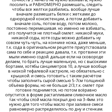
посолить и РАВНОМЕРНО размешать, следить
чтобы все желтки разбились. вообще лучше
вначале размешать белки с жетками до
однородной консистенции, а потом добавить
вначале соль, потом воду, потом молоко,
постоянно перемешивая. но именно не взбивать,
ато получится не плотный омлет. никакой муки,
никакой соды, хотя соды можно добавить ну
совсем чуть-чуть, на кончике ножа, даже меньше,
т.к. сода в оригинальном рецепте присутствовала
сама по себе и реакцию давала, т.к. протвини эти
мыли именно содой. дальше если на сковороде
делаем, то брать лучше маленькую, но с высокими
бортами, хотябы санциметров 10, а лучше вообще
в низкой тефалевой кастрюле, но обязательно с
крышкой. и смесь готовить с таким расчётом
чтобы заполнить сырой смесью 5-7см толщиной
объёма формы, но не больше 2/3,т.к. омлет при
готовке поднимется, но потом всёравно
опустится. в форме растапливаем сливочное масло
так чтобы слой масла покрыл дно на 3-4мм. это
нужно для того чтобы масло при заливке смеси
равномерно распределилось по дну и стенкам.