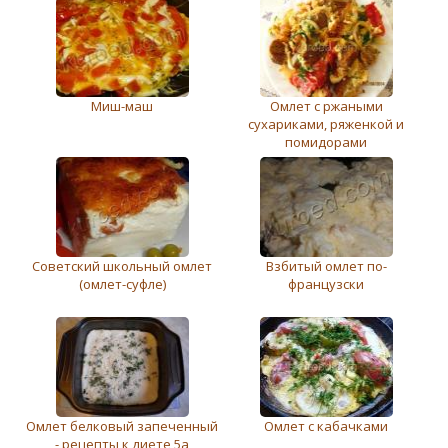
Миш-маш
Омлет с ржаными
сухариками, ряженкой и
помидорами
Советский школьный омлет
Взбитый омлет по-
(омлет-суфле)
французски
Омлет белковый запеченный
Омлет с кабачками
- рецепты к диете 5а