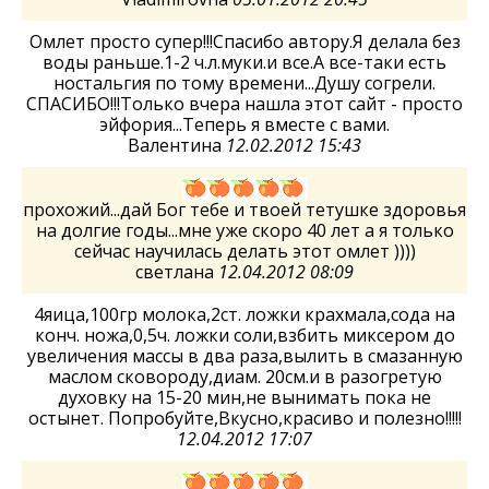
Омлет просто супер!!!Спасибо автору.Я делала без
воды раньше.1-2 ч.л.муки.и все.А все-таки есть
ностальгия по тому времени...Душу согрели.
СПАСИБО!!!Только вчера нашла этот сайт - просто
эйфория...Теперь я вместе с вами.
Валентина
12.02.2012 15:43
прохожий...дай Бог тебе и твоей тетушке здоровья
на долгие годы...мне уже скоро 40 лет а я только
сейчас научилась делать этот омлет ))))
светлана
12.04.2012 08:09
4яица,100гр молока,2ст. ложки крахмала,сода на
конч. ножа,0,5ч. ложки соли,взбить миксером до
увеличения массы в два раза,вылить в смазанную
маслом сковороду,диам. 20см.и в разогретую
духовку на 15-20 мин,не вынимать пока не
остынет. Попробуйте,Вкусно,красиво и полезно!!!!!
12.04.2012 17:07