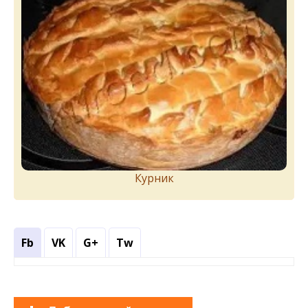
Курник
Fb
VK
G+
Tw