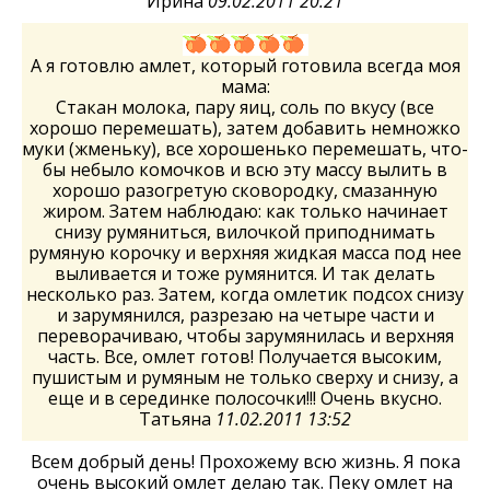
Ирина
09.02.2011 20:21
А я готовлю амлет, который готовила всегда моя
мама:
Стакан молока, пару яиц, соль по вкусу (все
хорошо перемешать), затем добавить немножко
муки (жменьку), все хорошенько перемешать, что-
бы небыло комочков и всю эту массу вылить в
хорошо разогретую сковородку, смазанную
жиром. Затем наблюдаю: как только начинает
снизу румяниться, вилочкой приподнимать
румяную корочку и верхняя жидкая масса под нее
выливается и тоже румянится. И так делать
несколько раз. Затем, когда омлетик подсох снизу
и зарумянился, разрезаю на четыре части и
переворачиваю, чтобы зарумянилась и верхняя
часть. Все, омлет готов! Получается высоким,
пушистым и румяным не только сверху и снизу, а
еще и в серединке полосочки!!! Очень вкусно.
Татьяна
11.02.2011 13:52
Всем добрый день! Прохожему всю жизнь. Я пока
очень высокий омлет делаю так. Пеку омлет на