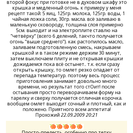
второй фокус при готовке не в духовом шкафу это
крышка и медленный огонь. к примеру у меня
рецепт такой: 5 яиц, 125гр. молока, 125гр. воды, 1
чайная ложка соли, 30гр. масла. всё заливаю в
маленькую сковороду, толщина слоя примерно
5см. выходит и на электроплите ставлю на
"четвёрку" (всего 6 делений, такчто получается
огонь "выше среднего"). как растопилось масло,
заливаем подготовленную смесь, накрываем
крышкой и в таком режиме держим 30 минут,
затем выключаем плиту и не открывая крышки
дожидаемся пока всё остынет.. т.к. если сразу
открыть крышку, то омлет резко опадает от
перепада температур. поэтому весь процесс
приготовления занимает довольно много
времени, но результат того стОит! после
остывания просто переворачиваем форму на
тарелку и сверху получается отличная корочка.
вообщем омлет выходит сочный и плотный, как и
положено. Приятного всем аппетита!
Прохожий
22.09.2009 20:21
Просто-прелесть, особенно про тетку