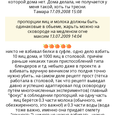
которой дома нет. Дома делала, не получается у
меня такой, хоть ты тресни.
Тамара
17.09.2008 15:08
пропорции яиц и молока должны быть
одинаковые в обьеме, жарьть можно на
сковороде на медленом огне
максим
13.07.2009 14:04
никто не взбивал белки в суфле.. одно дело взбить
10 яиц дома, и 1000 яиц в столовой.. причём
раньше никаких таких приспособлений типа
блендеров и тд. небыло даже в проекте. а
взбивать вручную венчиком это полдня точно
нужно убить.. на самом деле рецепт прост (тётка
работала в столовой, так что рецепт выведал
давно и успешно адаптировал под сковородку
путём многочисленных экспериментов) главный
"фокус" в соблюдении пропорций. на одну часть
яиц берётся 0.3 части молока (обычного, не
обезжиренного, это важно!) и 0.3 части воды (вода
тоже важно, именно она придаёт омлету
"сочность"). ничего не нужно взбивать, нужно