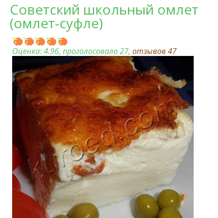
Советский школьный омлет
(омлет-суфле)
Оценка:
4.96
, проголосовало 27,
отзывов
47