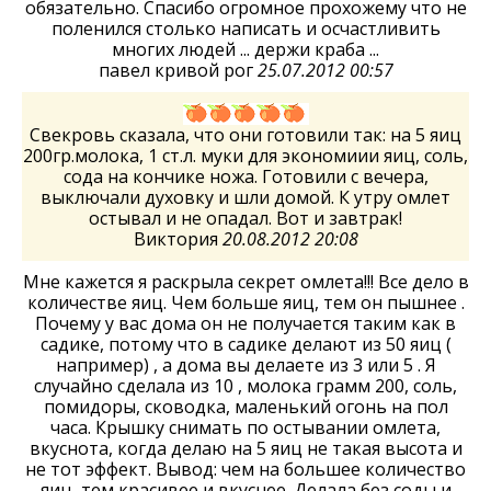
обязательно. Спасибо огромное прохожему что не
поленился столько написать и осчастливить
многих людей ... держи краба ...
павел кривой рог
25.07.2012 00:57
Свекровь сказала, что они готовили так: на 5 яиц
200гр.молока, 1 ст.л. муки для экономиии яиц, соль,
сода на кончике ножа. Готовили с вечера,
выключали духовку и шли домой. К утру омлет
остывал и не опадал. Вот и завтрак!
Виктория
20.08.2012 20:08
Мне кажется я раскрыла секрет омлета!!! Все дело в
количестве яиц. Чем больше яиц, тем он пышнее .
Почему у вас дома он не получается таким как в
садике, потому что в садике делают из 50 яиц (
например) , а дома вы делаете из 3 или 5 . Я
случайно сделала из 10 , молока грамм 200, соль,
помидоры, сководка, маленький огонь на пол
часа. Крышку снимать по остывании омлета,
вкуснота, когда делаю на 5 яиц не такая высота и
не тот эффект. Вывод: чем на большее количество
яиц, тем красивее и вкуснее. Делала без соды и