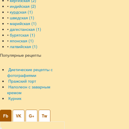
•
киргизская (2)
•
индийская (2)
•
курдская (1)
•
шведская (1)
•
марийская (1)
•
дагестанская (1)
•
бурятская (1)
•
японская (1)
•
латвийская (1)
Популярные рецепты
Диетические рецепты с
фотографиями
Пражский торт
Наполеон с заварным
кремом
Курник
Fb
VK
G+
Tw