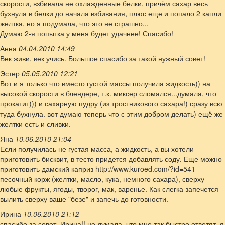
скорости, взбивала не охлажденные белки, причём сахар весь
бухнула в белки до начала взбивания, плюс еще и попало 2 капли
желтка, но я подумала, что это не страшно...
Думаю 2-я попытка у меня будет удачнее! Спасибо!
Анна
04.04.2010 14:49
Век живи, век учись. Большое спасибо за такой нужный совет!
Эстер
05.05.2010 12:21
Вот и я только что вместо густой массы получила жидкость)) на
высокой скорости в блендере, т.к. миксер сломался...думала, что
прокатит))) и сахарную пудру (из тростникового сахара!) сразу всю
туда бухнула. вот думаю теперь что с этим добром делать) ещё же
желтки есть и сливки.
Яна
10.06.2010 21:04
Если получилась не густая масса, а жидкость, а вы хотели
приготовить бисквит, в тесто придется добавлять соду. Еще можно
приготовить дамский каприз http://www.kuroed.com/?id=541 -
песочный корж (желтки, масло, кука, немного сахара), сверху
любые фрукты, ягоды, творог, мак, варенье. Как слегка запечется -
вылить сверху ваше "безе" и запечь до готовности.
Ирина
10.06.2010 21:12
спасибо за совет, Ирина!! не думала, что мне так быстро ответят. я