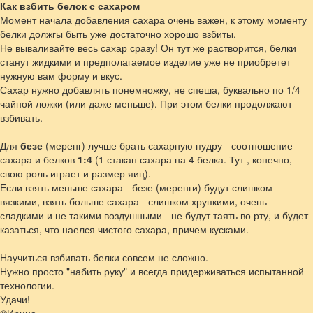
Как взбить белок с сахаром
Момент начала добавления сахара очень важен, к этому моменту
белки должгы быть уже достаточно хорошо взбиты.
Не вываливайте весь сахар сразу! Он тут же растворится, белки
станут жидкими и предполагаемое изделие уже не приобретет
нужную вам форму и вкус.
Сахар нужно добавлять понемножку, не спеша, буквально по 1/4
чайной ложки (или даже меньше). При этом белки продолжают
взбивать.
Для
безе
(меренг) лучше брать сахарную пудру - соотношение
сахара и белков
1:4
(1 стакан сахара на 4 белка. Тут , конечно,
свою роль играет и размер яиц).
Если взять меньше сахара - безе (меренги) будут слишком
вязкими, взять больше сахара - слишком хрупкими, очень
сладкими и не такими воздушными - не будут таять во рту, и будет
казаться, что наелся чистого сахара, причем кусками.
Научиться взбивать белки совсем не сложно.
Нужно просто "набить руку" и всегда придерживаться испытанной
технологии.
Удачи!