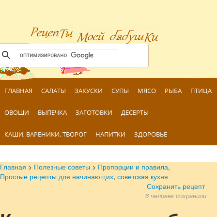
ГЛАВНАЯ
САЛАТЫ
ЗАКУСКИ
СУПЫ
МЯСО
РЫБА
ПТИЦА
ОВОЩИ
ВЫПЕЧКА
ЗАГОТОВКИ
ДЕСЕРТЫ
КАШИ, ВАРЕНИКИ, ТВОРОГ
НАПИТКИ
ЗДОРОВЬЕ
Главная
>
Полезные советы
>
Пропорции и правила
,
Простые рецепты для начинающих
,
советская кухня
Сохранить рецепт
6 человек сохранили