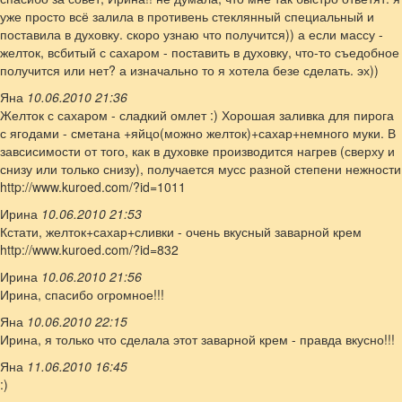
уже просто всё залила в противень стеклянный специальный и
поставила в духовку. скоро узнаю что получится)) а если массу -
желток, всбитый с сахаром - поставить в духовку, что-то съедобное
получится или нет? а изначально то я хотела безе сделать. эх))
Яна
10.06.2010 21:36
Желток с сахаром - сладкий омлет :) Хорошая заливка для пирога
с ягодами - сметана +яйцо(можно желток)+сахар+немного муки. В
завсисимости от того, как в духовке производится нагрев (сверху и
снизу или только снизу), получается мусс разной степени нежности
http://www.kuroed.com/?id=1011
Ирина
10.06.2010 21:53
Кстати, желток+сахар+сливки - очень вкусный заварной крем
http://www.kuroed.com/?id=832
Ирина
10.06.2010 21:56
Ирина, спасибо огромное!!!
Яна
10.06.2010 22:15
Ирина, я только что сделала этот заварной крем - правда вкусно!!!
Яна
11.06.2010 16:45
:)