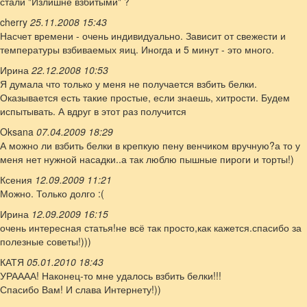
стали "Излишне взбитыми" ?
cherry
25.11.2008 15:43
Насчет времени - очень индивидуально. Зависит от свежести и
температуры взбиваемых яиц. Иногда и 5 минут - это много.
Ирина
22.12.2008 10:53
Я думала что только у меня не получается взбить белки.
Оказывается есть такие простые, если знаешь, хитрости. Будем
испытывать. А вдруг в этот раз получится
Oksana
07.04.2009 18:29
А можно ли взбить белки в крепкую пену венчиком вручную?а то у
меня нет нужной насадки..а так люблю пышные пироги и торты!)
Ксения
12.09.2009 11:21
Можно. Только долго :(
Ирина
12.09.2009 16:15
очень интересная статья!не всё так просто,как кажется.спасибо за
полезные советы!)))
КАТЯ
05.01.2010 18:43
УРАААА! Наконец-то мне удалось взбить белки!!!
Спасибо Вам! И слава Интернету!))