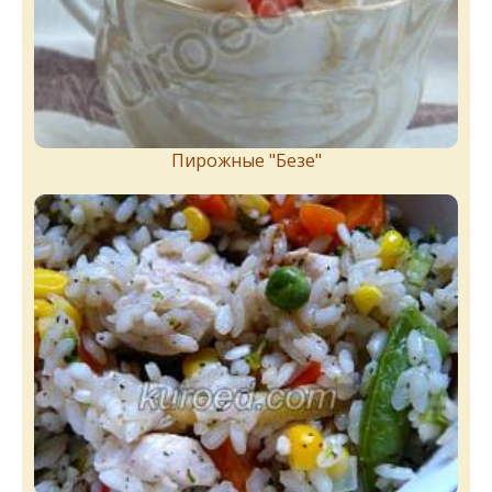
Пирожныe "Бeзe"