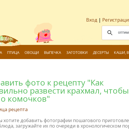
Вход
|
Регистраци
А
ПТИЦА
ОВОЩИ
ВЫПЕЧКА
ЗАГОТОВКИ
ДЕСЕРТЫ
КАШИ, 
авить фото к рецепту "Как
вильно развести крахмал, чтобы
о комочков"
ица рецепта
вы хотите добавить фотографии пошагового приготовл
блюда, загружайте их по очереди в хронологическом по