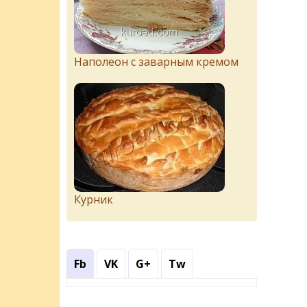
Наполеон с заварным кремом
Курник
Fb
VK
G+
Tw