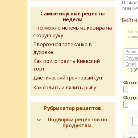
Пожалу
они не
Самые вкусные рецепты
недели
Войти
Что можно испечь из кефира на
Как п
скорую руку
социа
Творожная запеканка в
духовке
Как приготовить Киевский
торт
У
Диетический гречневый суп
Фотог
Как солить и вялить рыбу
Фотог
Рубрикатор рецептов
Подборки рецептов по
продуктам