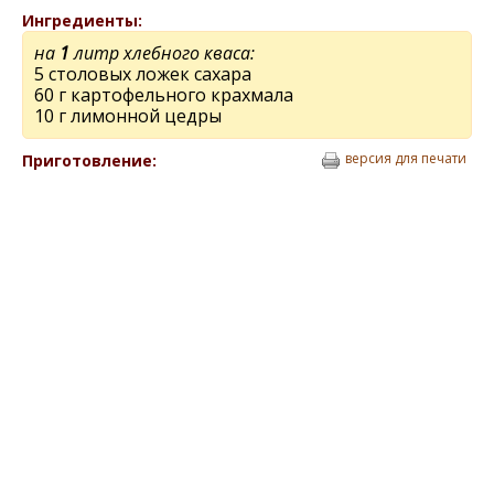
Ингредиенты:
на
1
литр хлебного кваса:
5 столовых ложек сахара
60 г картофельного крахмала
10 г лимонной цедры
версия для печати
Приготовление: