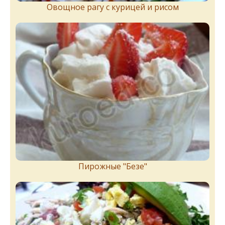
Овощное рагу с курицей и рисом
Пирожныe "Бeзe"