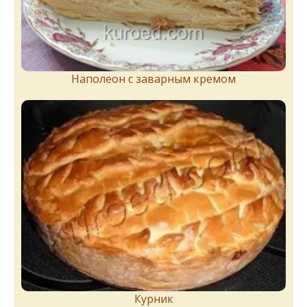
Наполеон с заварным кремом
Курник