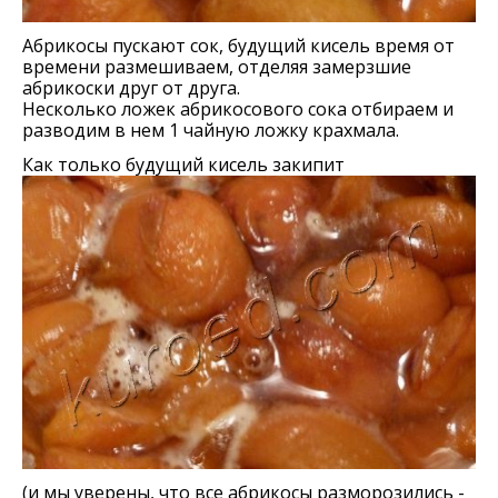
Абрикосы пускают сок, будущий кисель время от
времени размешиваем, отделяя замерзшие
абрикоски друг от друга.
Несколько ложек абрикосового сока отбираем и
разводим в нем 1 чайную ложку крахмала.
Как только будущий кисель закипит
(и мы уверены, что все абрикосы разморозились -