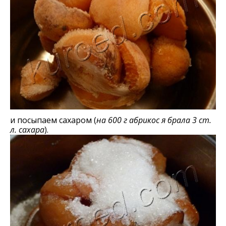
и посыпаем сахаром (
на 600 г абрикос я брала 3 ст.
л. сахара
).