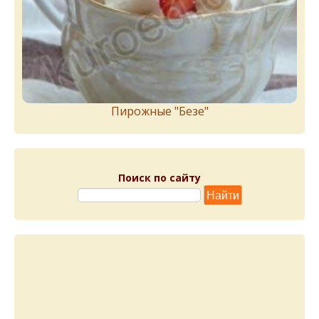
Пирожныe "Бeзe"
Поиск по сайту