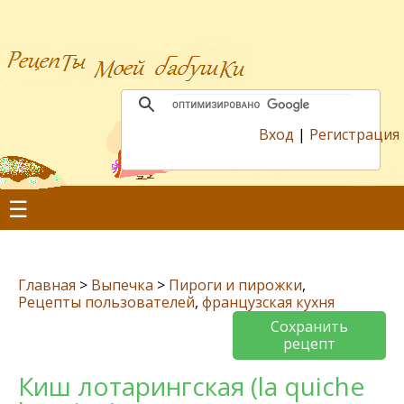
Вход
|
Регистрация
☰
Главная
>
Выпечка
>
Пироги и пирожки
,
Рецепты пользователей
,
французская кухня
Сохранить
рецепт
Киш лотарингская (la quiche