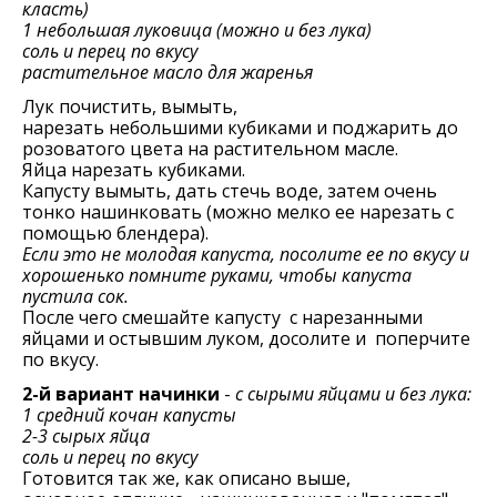
класть)
1 небольшая луковица (можно и без лука)
соль и перец по вкусу
растительное масло для жаренья
Лук почистить, вымыть,
нарезать небольшими кубиками и поджарить до
розоватого цвета на растительном масле.
Яйца нарезать кубиками.
Капусту вымыть, дать стечь воде, затем очень
тонко нашинковать (можно мелко ее нарезать с
помощью блендера).
Если это не молодая капуста, посолите ее по вкусу и
хорошенько помните руками, чтобы капуста
пустила сок.
После чего смешайте капусту с нарезанными
яйцами и остывшим луком, досолите и поперчите
по вкусу.
2-й вариант начинки
-
с сырыми яйцами и без лука:
1 средний кочан капусты
2-3 сырых яйца
соль и перец по вкусу
Готовится так же, как описано выше,