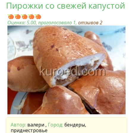
Пирожки со свежей капустой
Оценка:
5.00
, проголосовало 1,
отзывов
2
Автор:
валери ,
Город:
бендеры,
приднестровье