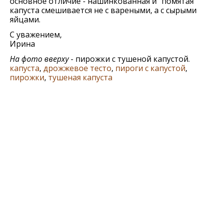
основное отличие - нашинкованная и "помятая"
капуста смешивается не с вареными, а с сырыми
яйцами.
С уважением,
Ирина
На фото вверху
- пирожки с тушеной капустой.
капуста
,
дрожжевое тесто
,
пироги с капустой
,
пирожки
,
тушеная капуста