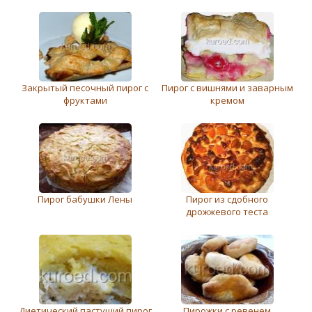
Закрытый песочный пирог с
Пирог с вишнями и заварным
фруктами
кремом
Пирог бабушки Лены
Пирог из сдобного
дрожжевого теста
Диетический пастуший пирог
Пирожки с ревенем