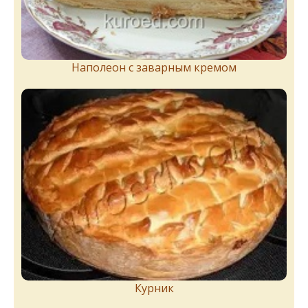
Наполеон с заварным кремом
Курник