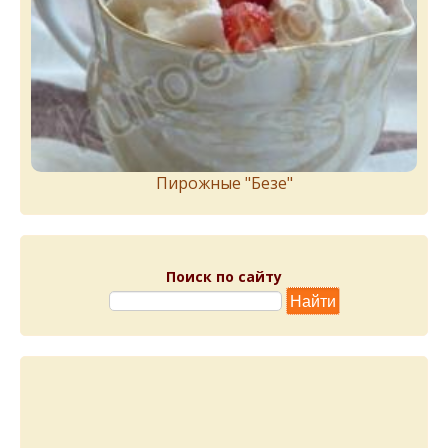
Пирожныe "Бeзe"
Поиск по сайту