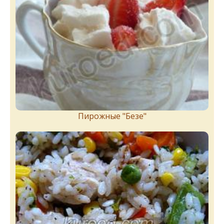
Пирожныe "Бeзe"