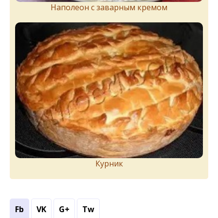
Наполеон с заварным кремом
Курник
Fb
VK
G+
Tw