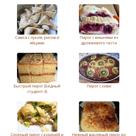
Самса с луком, рисом и
Пирог с вишнями из
яйцами
дрожжевого теста
Быстрый пирог (Бедный
Пирог с киви
студент-3)
Слоеный пирог с курицей и
Нежный масляный пирог из