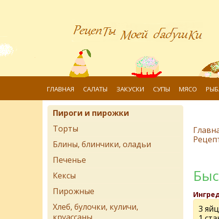
ГЛАВНАЯ
САЛАТЫ
ЗАКУСКИ
СУПЫ
МЯСО
РЫБ
Пироги и пирожки
Торты
Главн
Рецеп
Блины, блинчики, оладьи
Печенье
Быс
Кексы
Пирожные
Ингре
Хлеб, булочки, куличи,
3 яйц
круассаны
1 ста