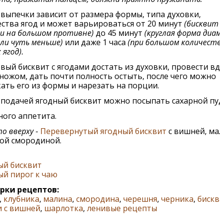
выпечки зависит от размера формы, типа духовки,
ства ягод и может варьироваться от 20 минут
(бисквит 
и на большом противне)
до 45 минут
(круглая форма ди
или чуть меньше)
или даже 1 часа
(при большом количест
 ягод).
овый бисквит с ягодами достать из духовки, провести в
ножом, дать почти полность остыть, после чего можно
ать его из формы и нарезать на порции.
подачей ягодный бисквит можно посыпать сахарной пу
ого аппетита.
о вверху
-
Перевернутый ягодный бисквит
с вишней, м
ой смородиной.
ый бисквит
ый пирог к чаю
рки рецептов:
,
клубника
,
малина
,
смородина
,
черешня
,
черника
,
бискв
и с вишней
,
шарлотка
,
ленивые рецепты