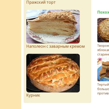
Пражский торт
Похо
Творож
Наполеон с заварным кремом
яблока
старин
Тертый
больш
против
Курник