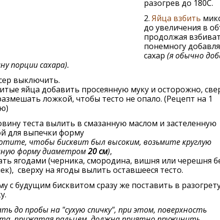
разогрев до 180С.
2.
Яйца взбить
мик
до увеличения в об
продолжая взбиват
понемногу добавл
сахар
(я обычно до
ну порции сахара).
сер выключить.
итые яйца добавить просеянную муку и осторожно, све
размешать ложкой, чтобы тесто не опало. (Рецепт на 1
ю)
овину теста вылить в смазанную маслом и застеленную
ой для выпечки форму
хотите, чтобы бисквит был высоким, возьмите круглую
мную форму диаметром
20 см
)
,
ть ягодами (черника, смородина, вишня или черешня б
ек), сверху на ягоды вылить оставшееся тесто.
му с будущим бисквитом сразу же поставить в разогрет
у.
ть до пробы на "сухую спичку", при этом, поверхность
та, прижатая пальцем, должна приятно пружинить.