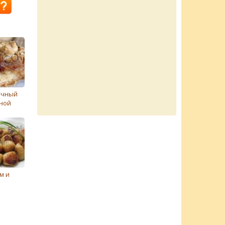
очный
еной
м и