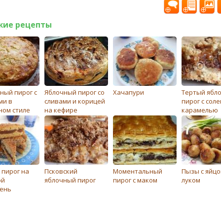
жие рецепты
ный пирог с
Яблочный пирог со
Хачапури
Тертый ябл
ми в
сливами и корицей
пирог с сол
ном стиле
на кефире
карамелью
 пирог на
Псковский
Моментальный
Пызы с яйцо
ой
яблочный пирог
пирог с маком
луком
ень