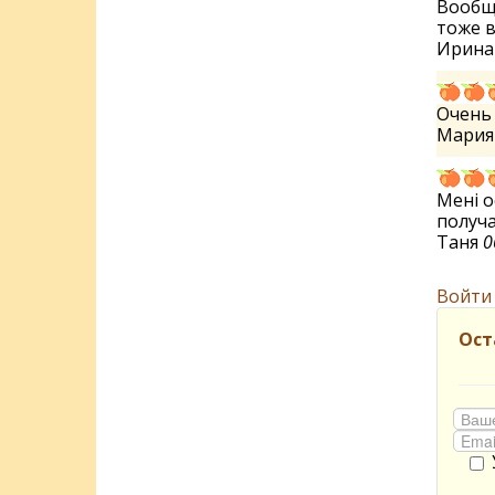
Вообще
тоже в
Ирин
Очень 
Мари
Мені о
получа
Таня
0
Войти
Ост