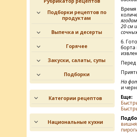
Рубрикатор рецептов
Время 
Подборки рецептов по
количе
продуктам
ягодам
20 см 
Выпечка и десерты
сочных
6. Гот
Горячее
борта 
извлек
Закуски, салаты, супы
Перед 
Приятн
Подборки
На фот
и черн
Еще:
Категории рецептов
Быстр
Быстр
Подбо
Национальные кухни
вишня
пирог