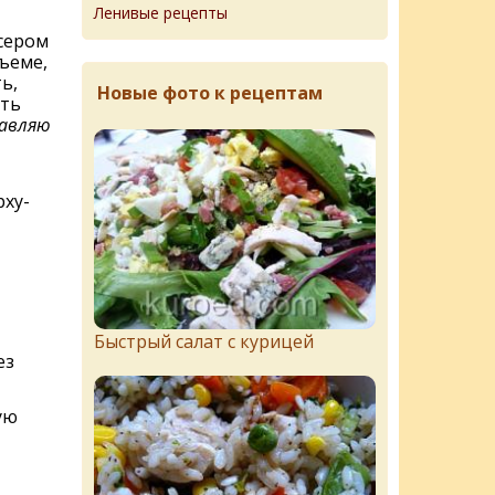
Ленивые рецепты
сером
ъеме,
ь,
Новые фото к рецептам
ять
бавляю
рху-
Быстрый салат с курицей
ез
ую