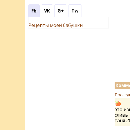
Fb
VK
G+
Tw
Рецепты моей бабушки
Комме
Послед
это из
сливы.
таня
2