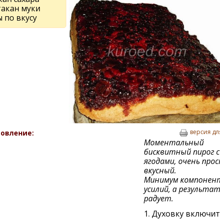
такан муки
 по вкусу
версия дл
овление:
Моментальный
бисквитный пирог с
ягодами, очень про
вкусный.
Минимум компонен
усилий, а результат
радует.
1. Духовку включит