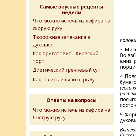
Самые вкусные рецепты
недели
Что можно испечь из кефира на
скорую руку
Творожная запеканка в
полови
духовке
3. Мик
Как приготовить Киевский
Во взб
торт
вниз, 
порци
Диетический гречневый суп
4. Пол
Как солить и вялить рыбу
бумаг
(если 
разъе
посыпа
Ответы на вопросы
косточ
Что можно испечь из кефира на
5. Фор
быструю руку
духовк
Выпека
бискви