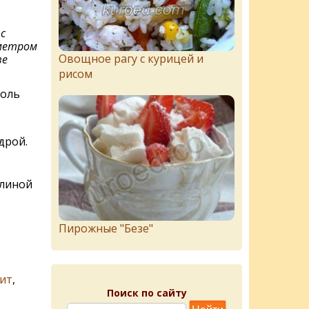
с
аметром
Овощное рагу с курицей и
ве
рисом
доль
дрой.
алиной
Пирожныe "Бeзe"
ит
,
Поиск по сайту