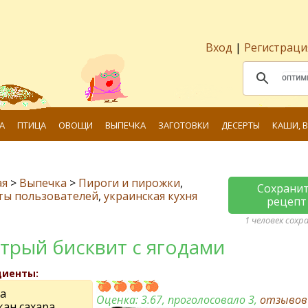
Вход
|
Регистраци
А
ПТИЦА
ОВОЩИ
ВЫПЕЧКА
ЗАГОТОВКИ
ДЕСЕРТЫ
КАШИ, 
ая
>
Выпечка
>
Пироги и пирожки
,
Сохрани
ты пользователей
,
украинская кухня
рецепт
1 человек сохр
трый бисквит с ягодами
диенты:
а
Оценка:
3.67
, проголосовало 3,
отзыво
кан сахара