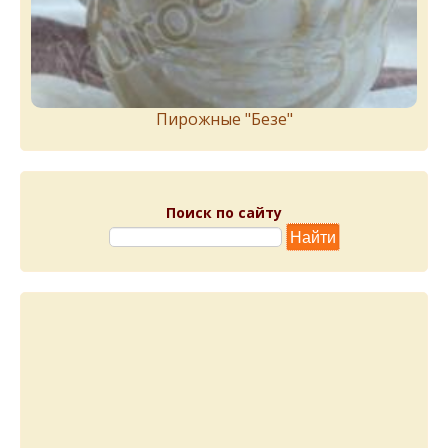
Пирожныe "Бeзe"
Поиск по сайту