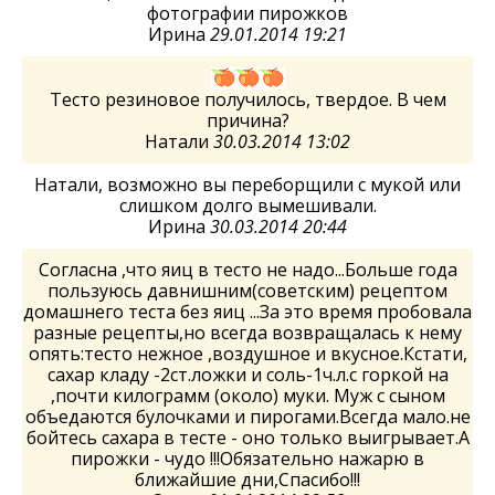
фотографии пирожков
Ирина
29.01.2014 19:21
Тесто резиновое получилось, твердое. В чем
причина?
Натали
30.03.2014 13:02
Натали, возможно вы переборщили с мукой или
слишком долго вымешивали.
Ирина
30.03.2014 20:44
Согласна ,что яиц в тесто не надо...Больше года
пользуюсь давнишним(советским) рецептом
домашнего теста без яиц ...За это время пробовала
разные рецепты,но всегда возвращалась к нему
опять:тесто нежное ,воздушное и вкусное.Кстати,
сахар кладу -2ст.ложки и соль-1ч.л.с горкой на
,почти килограмм (около) муки. Муж с сыном
объедаются булочками и пирогами.Всегда мало.не
бойтесь сахара в тесте - оно только выигрывает.А
пирожки - чудо !!!Обязательно нажарю в
ближайшие дни,Спасибо!!!