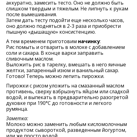
аккуратно, замесить тесто. Оно не должно быть
слишком твердым и тяжелым. Не липнуть к рукам
после вымешивания.
Затем дать тесту подойти еще несколько часов,
оно должно подняться в 2-3 раза и приобрести
пышную «дышащую» консистенцию.
А тем временем приготовим
начинку
:
Рис помыть и отварить в молоке с добавлением
соли и сахара. В конце варки заправить
сливочным маслом.
Выложить рис в тарелку, вмешать в него яичные
желтки, запаренный изюм и ванильный сахар.
Готово! Теперь можно лепить пирожки.
Пирожки с рисом уложить на смазанный маслом
противень, сверху взбрызнуть яйцом или сладкой
водой, и выпекать в предварительно разогретой
духовке при 190°С до готовности и легкого
румянца.
Заметка:
Молоко можно заменить любым кисломолочным
продуктом: сывороткой, разведенным йогуртом,
или же просто водой.