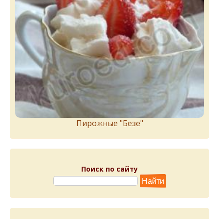
Пирожныe "Бeзe"
Поиск по сайту