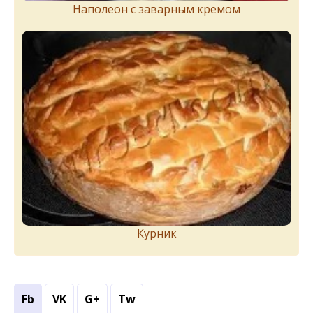
Наполеон с заварным кремом
Курник
Fb
VK
G+
Tw