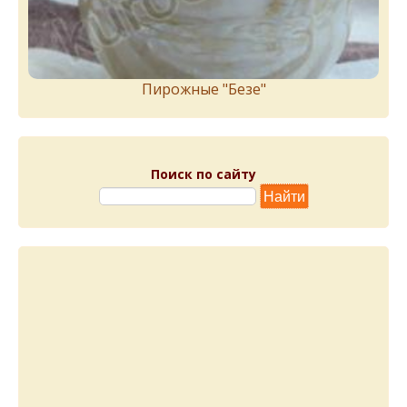
Пирожныe "Бeзe"
Поиск по сайту