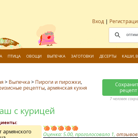
Вход
|
Регистраци
А
ПТИЦА
ОВОЩИ
ВЫПЕЧКА
ЗАГОТОВКИ
ДЕСЕРТЫ
КАШИ, 
ая
>
Выпечка
>
Пироги и пирожки
,
Сохрани
ризисные рецепты
,
армянская кухня
рецепт
7 человек сохр
аш с курицей
диенты:
т армянского
Оценка:
5.00
, проголосовало 1,
отзыво
ша