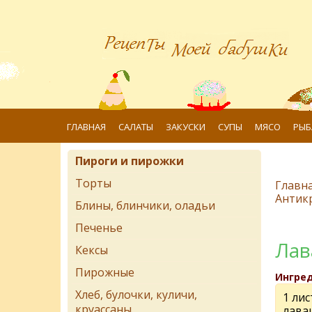
ГЛАВНАЯ
САЛАТЫ
ЗАКУСКИ
СУПЫ
МЯСО
РЫБ
Пироги и пирожки
Торты
Главн
Антик
Блины, блинчики, оладьи
Печенье
Лав
Кексы
Пирожные
Ингре
Хлеб, булочки, куличи,
1 лис
круассаны
лава