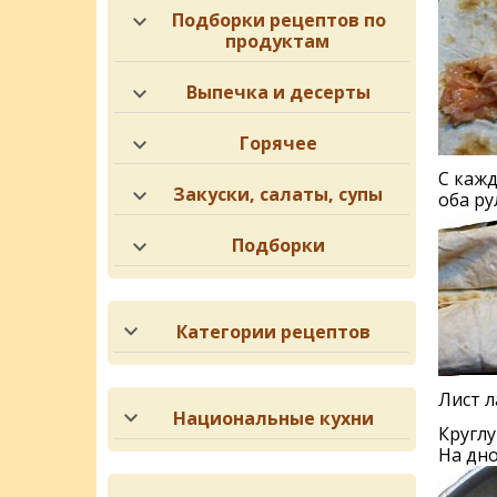
Подборки рецептов по
продуктам
Выпечка и десерты
Горячее
С кажд
Закуски, салаты, супы
оба ру
Подборки
Категории рецептов
Лист 
Национальные кухни
Круглу
На дн