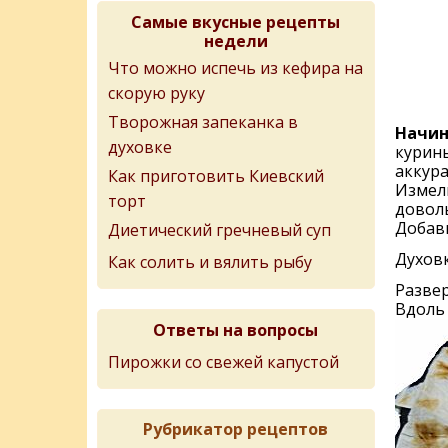
Самые вкусные рецепты
недели
Что можно испечь из кефира на
скорую руку
Творожная запеканка в
Начин
духовке
курины
аккура
Как приготовить Киевский
Измель
торт
доволь
Добави
Диетический гречневый суп
Духовк
Как солить и вялить рыбу
Развер
Вдоль 
Ответы на вопросы
Пирожки со свежей капустой
Рубрикатор рецептов