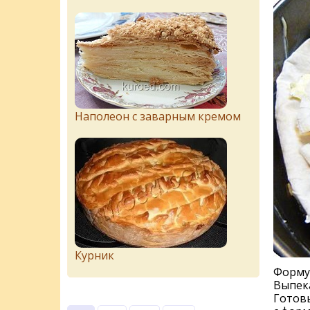
Наполеон с заварным кремом
Курник
Форму 
Выпека
Готовы