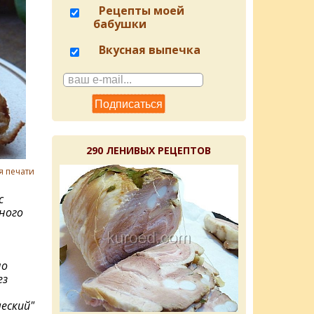
Рецепты моей
бабушки
Вкусная выпечка
290 ЛЕНИВЫХ РЕЦЕПТОВ
я печати
с
ного
но
ез
еский"