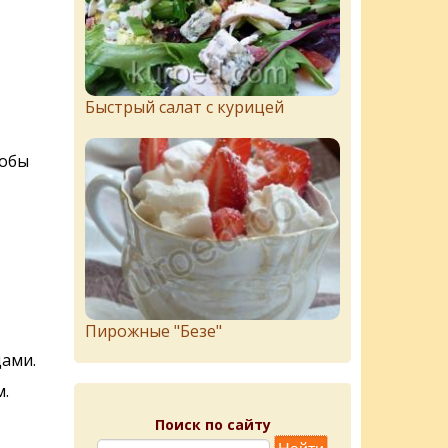
Быстрый салат с курицей
тобы
Пирожныe "Бeзe"
ами.
.
Поиск по сайту