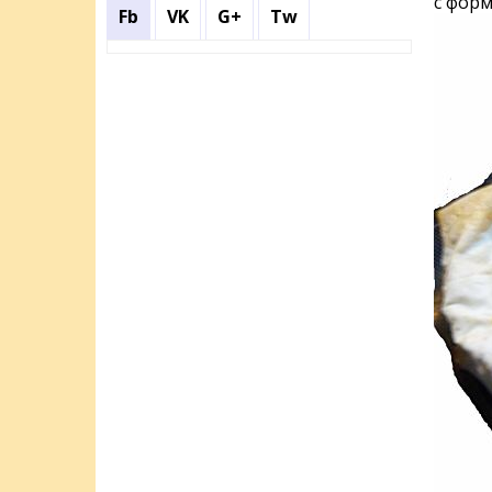
с форм
Fb
VK
G+
Tw