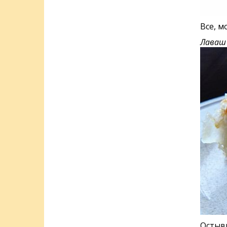
Все, м
Лаваш 
Остывш