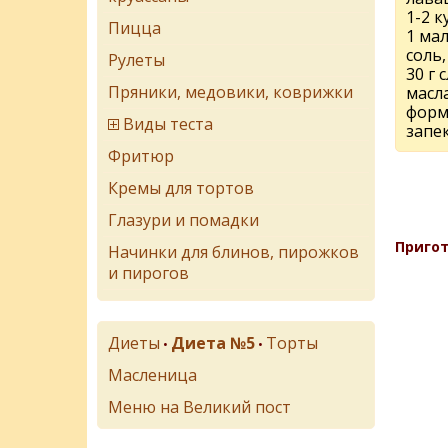
1-2 
Пицца
1 ма
соль,
Рулеты
30 г 
Пряники, медовики, коврижки
масл
форм
Виды теста
запе
Фритюр
Кремы для тортов
Глазури и помадки
Пригот
Начинки для блинов, пирожков
и пирогов
Диеты
Диета №5
Торты
•
•
Масленица
Меню на Великий пост