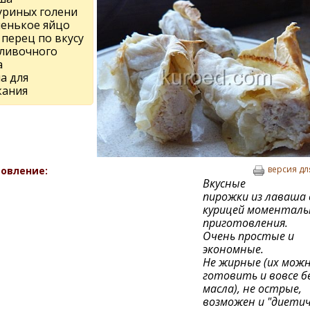
куриных голени
ленькое яйцо
 перец по вкусу
сливочного
а
а для
кания
версия дл
овление:
Вкусные
пирожки из лаваша 
курицей моменталь
приготовления.
Очень простые и
экономные.
Не жирные (их мож
готовить и вовсе б
масла), не острые,
возможен и "диетич