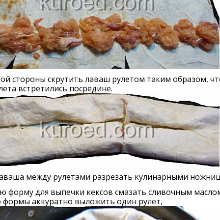
ой стороны скрутить лаваш рулетом таким образом, ч
лета встретились посредине.
лаваша между рулетами разрезать кулинарными ножниц
ю форму для выпечки кексов смазать сливочным маслом
о формы аккуратно выложить один рулет,