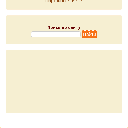
Пирожныe "Бeзe"
Поиск по сайту