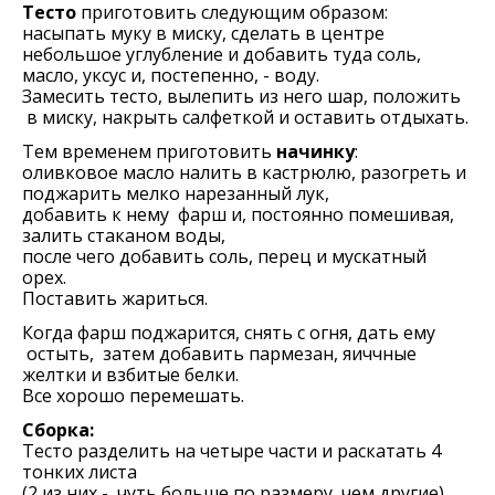
Тесто
приготовить следующим образом:
насыпать муку в миску, сделать в центре
небольшое углубление и добавить туда соль,
масло, уксус и, постепенно, - воду.
Замесить тесто, вылепить из него шар, положить
в миску, накрыть салфеткой и оставить отдыхать.
Тем временем приготовить
начинку
:
оливковое масло налить в кастрюлю, разогреть и
поджарить мелко нарезанный лук,
добавить к нему фарш и, постоянно помешивая,
залить стаканом воды,
после чего добавить соль, перец и мускатный
орех.
Поставить жариться.
Когда фарш поджарится, снять с огня, дать ему
остыть, затем добавить пармезан, яиччные
желтки и взбитые белки.
Все хорошо перемешать.
Сборка:
Тесто разделить на четыре части и раскатать 4
тонких листа
(2 из них - чуть больше по размеру, чем другие).