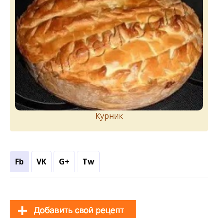
Курник
Fb
VK
G+
Tw