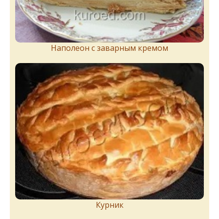
Наполеон с заварным кремом
Курник