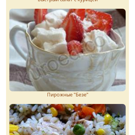
Пирожныe "Бeзe"