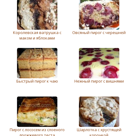
Королевская ватрушка с
Овсяный пирог с черешней
маком и яблоками
Быстрый пирог к чаю
Нежный пирог с вишнями
Пирог с лососем из слоеного
Шарлотка с хрустящей
дрожжевого теста
корочкой