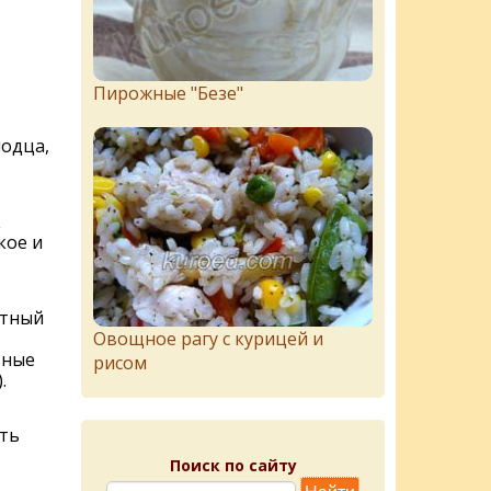
Пирожныe "Бeзe"
лодца,
к
кое и
отный
Овощное рагу с курицей и
ьные
рисом
.
ать
Поиск по сайту