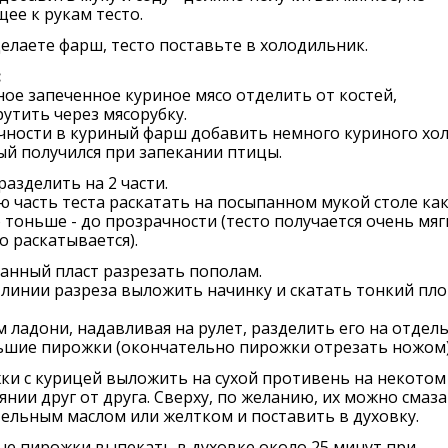
ее к рукам тесто.
елаете фарш, тесто поставьте в холодильник.
:
ое запеченное куриное мясо отделить от костей,
утить через мясорубку.
чности в куриный фарш добавить немного куриного хо
й получился при запекании птицы.
разделить на 2 части.
 часть теста раскатать на посыпанном мукой столе ка
тоньше - до прозрачности (тесто получается очень мяг
 раскатывается).
анный пласт разрезать пополам.
линии разреза выложить начинку и скатать тонкий пл
 ладони, надавливая на рулет, разделить его на отдел
ьшие пирожки (окончательно пирожки отрезать ножом)
и с курицей выложить на сухой противень на некотом
янии друг от друга. Сверху, по желанию, их можно смаз
ельным маслом или желтком и поставить в духовку.
е пирожки выпекать в духовке около 25 минут при