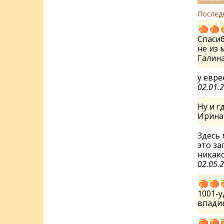
Послед
Спасиб
не из 
Галин
у евре
02.01.
Ну и г
Ирин
Здесь 
это за
никако
02.05.
1001-у
впади