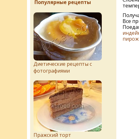
Популярные рецепты
темпер
Получа
Все пр
Поедаю
индей
пирож
Диетические рецепты с
фотографиями
Пражский торт