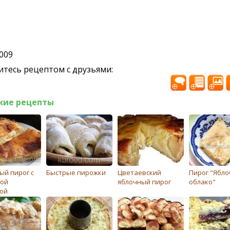
2009
тесь рецептом с друзьями:
жие рецепты
ый пирог с
Быстрые пирожки
Цветаевский
Пирог "Ябл
ой
яблочный пирог
облако"
ой