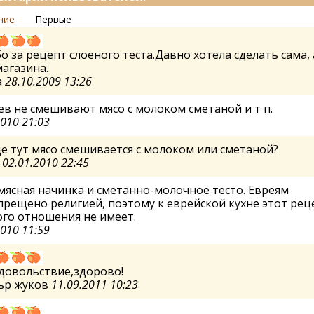
ние
Первые
о за рецепт слоеного теста.Давно хотела сделать сама, 
магазина.
а
28.10.2009 13:26
ев не смешивают мясо с молоком сметаной и т п.
2010 21:03
де тут мясо смешивается с молоком или сметаной?
а
02.01.2010 22:45
мясная начинка и сметанно-молочное тесто. Евреям
прещено религией, поэтому к еврейской кухне этот рец
го отношения не имеет.
2010 11:59
довольствие,здорово!
ьр жуков
11.09.2011 10:23