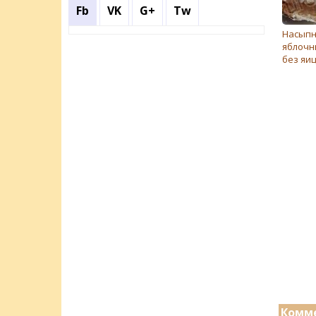
Fb
VK
G+
Tw
Насып
яблочн
без яи
Комме