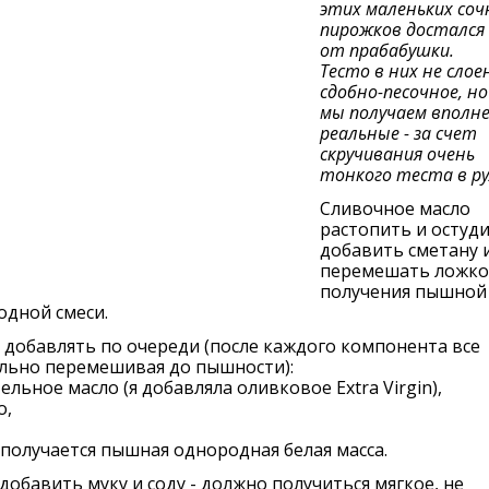
этих маленьких соч
пирожков достался
от прабабушки.
Тесто в них не слоен
сдобно-песочное, но
мы получаем вполн
реальные - за счет
скручивания очень
тонкого теста в ру
Сливочное масло
растопить и остуди
добавить сметану 
перемешать ложко
получения пышной
одной смеси.
добавлять по очереди (после каждого компонента все
льно перемешивая до пышности):
ельное масло (я добавляла оливковое Extra Virgin),
о,
 получается пышная однородная белая масса.
добавить муку и соду - должно получиться мягкое, не