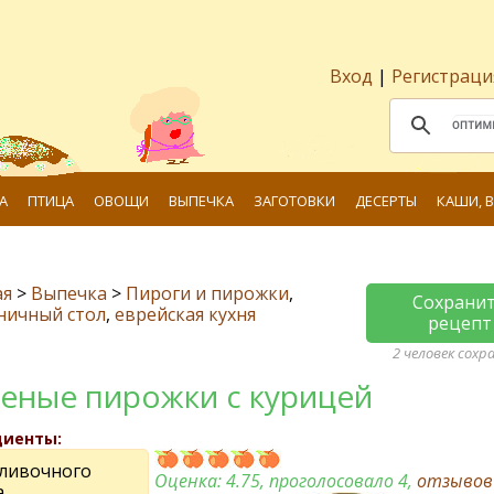
Вход
|
Регистраци
А
ПТИЦА
ОВОЩИ
ВЫПЕЧКА
ЗАГОТОВКИ
ДЕСЕРТЫ
КАШИ, 
ая
>
Выпечка
>
Пироги и пирожки
,
Сохрани
ничный стол
,
еврейская кухня
рецепт
2 человек сохр
еные пирожки с курицей
диенты:
сливочного
Оценка:
4.75
, проголосовало 4,
отзыво
а