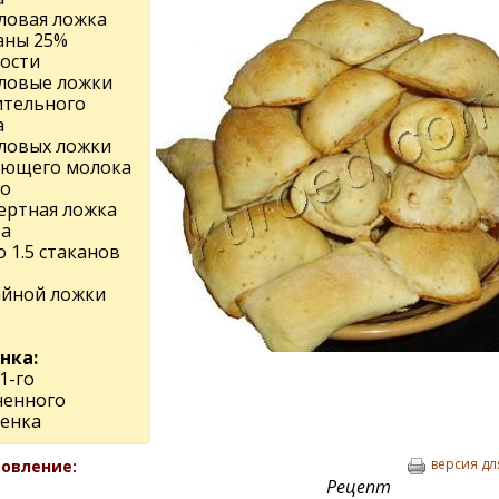
оловая ложка
аны 25%
ости
оловые ложки
ительного
а
оловых ложки
ающего молока
цо
сертная ложка
ра
 1.5 стаканов
чайной ложки
нка:
1-го
ченного
енка
версия дл
овление:
Рецепт