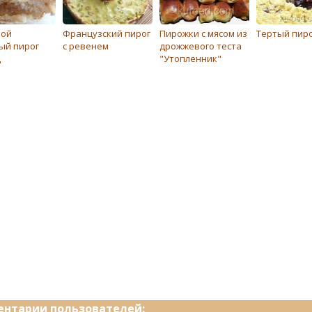
ной
Французский пирог
Пирожки с мясом из
Тертый пир
ый пирог
с ревенем
дрожжевого теста
ц
"Утопленник"
нтарии пользователей: