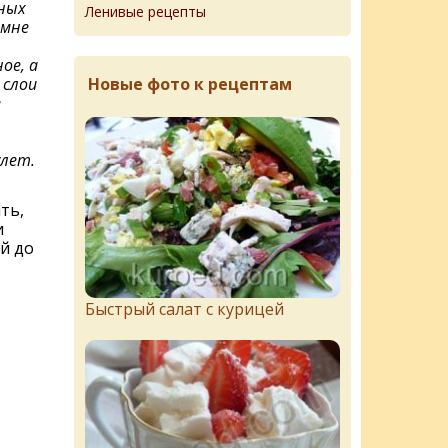
ных
Ленивые рецепты
 мне
ое, а
Новые фото к рецептам
 слои
е
лет.
ть,
и
й до
Быстрый салат с курицей