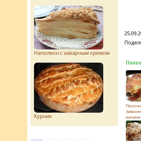
25.09.
Подели
Наполеон с заварным кремом
Похо
Песочн
лимонн
Курник
начинк