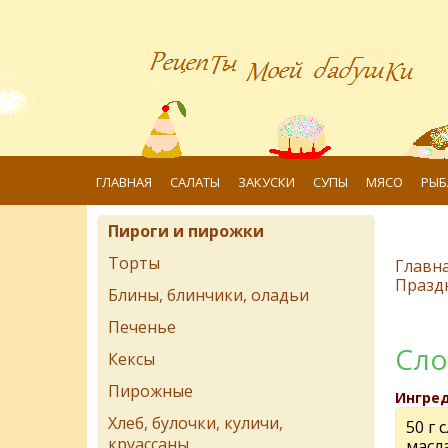
ГЛАВНАЯ
САЛАТЫ
ЗАКУСКИ
СУПЫ
МЯСО
РЫБ
Пироги и пирожки
Торты
Главн
Празд
Блины, блинчики, оладьи
Печенье
Сло
Кексы
Пирожные
Ингре
Хлеб, булочки, куличи,
50 г 
круассаны
масл