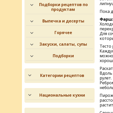
липнущ
Подборки рецептов по
продуктам
Пока д
Фарш
Выпечка и десерты
Холодн
перекр
Горячее
Для со
которы
Закуски, салаты, супы
Тесто 
Каждую
Подборки
можно 
хорошо
Раскат
Вдоль 
Категории рецептов
рулет.
Ребром
небол
Национальные кухни
Пирожк
рассто
растит
Слоены