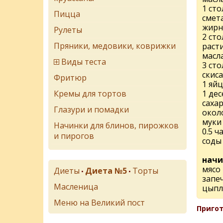
1 ст
Пицца
смет
жирн
Рулеты
2 ст
Пряники, медовики, коврижки
раст
масл
Виды теста
3 ст
скис
Фритюр
1 яй
Кремы для тортов
1 де
саха
Глазури и помадки
около
муки
Начинки для блинов, пирожков
0.5 
и пирогов
соды
начи
мясо 
Диеты
Диета №5
Торты
•
•
запе
Масленица
цыпл
Меню на Великий пост
Пригот