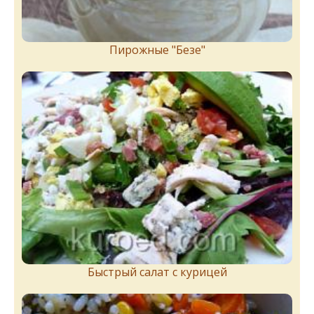
Пирожныe "Бeзe"
Быстрый салат с курицей