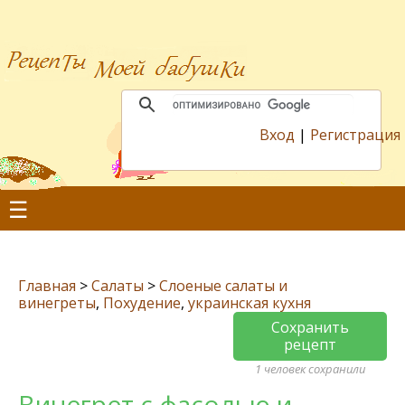
Вход
|
Регистрация
☰
Главная
>
Салаты
>
Слоеные салаты и
винегреты
,
Похудение
,
украинская кухня
Сохранить
рецепт
1 человек сохранили
Винегрет с фасолью и