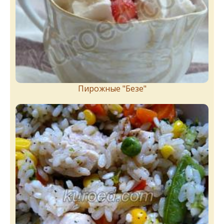
Пирожныe "Бeзe"