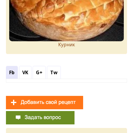
Курник
Fb
VK
G+
Tw