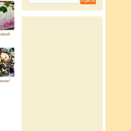
вовый
дание"