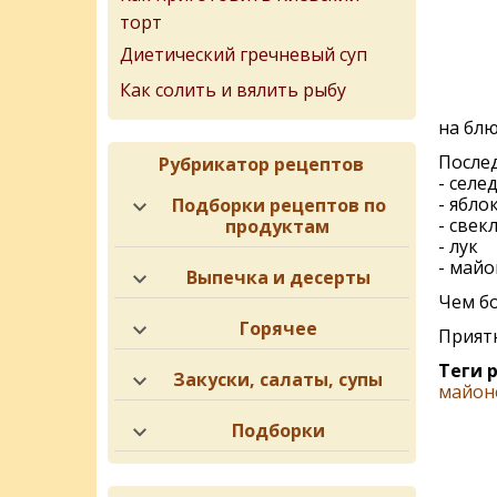
торт
Диетический гречневый суп
Как солить и вялить рыбу
на блю
Послед
Рубрикатор рецептов
- селе
- ябло
Подборки рецептов по
- свек
продуктам
- лук
- майо
Выпечка и десерты
Чем бо
Горячее
Приятн
Теги 
Закуски, салаты, супы
майон
Подборки