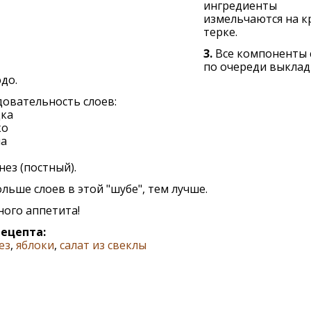
ингредиенты
измельчаются на к
терке.
3.
Все компоненты 
по очереди выкла
до.
овательность слоев:
дка
ко
ла
нез (постный).
льше слоев в этой "шубе", тем лучше.
ого аппетита!
рецепта:
ез
,
яблоки
,
салат из свеклы