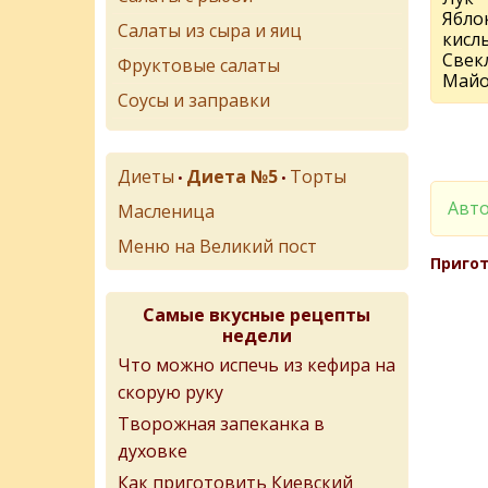
Ябло
Салаты из сыра и яиц
кисл
Свек
Фруктовые салаты
Майо
Соусы и заправки
Диеты
Диета №5
Торты
•
•
Авто
Масленица
Меню на Великий пост
Пригот
Самые вкусные рецепты
недели
Что можно испечь из кефира на
скорую руку
Творожная запеканка в
духовке
Как приготовить Киевский