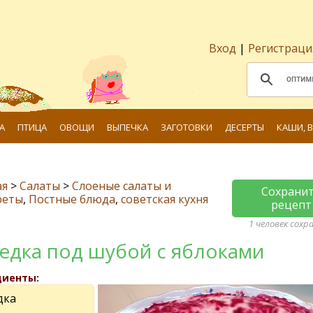
Вход
|
Регистраци
А
ПТИЦА
ОВОЩИ
ВЫПЕЧКА
ЗАГОТОВКИ
ДЕСЕРТЫ
КАШИ, 
ая
>
Салаты
>
Слоеные салаты и
Сохрани
реты
,
Постные блюда
,
советская кухня
рецепт
1 человек сохр
едка под шубой с яблоками
диенты:
дка