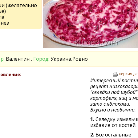
ки (желательно
ые)
ла
нез
р:
Валентин ,
Город:
Украина,Ровно
версия дл
овление:
Интересный постн
рецепт низкокалор
"селедки под шубой" 
картофеля, яиц и м
зато с яблоками.
Вкусно и необычно.
1.
Селедку измельч
избавив от костей.
2.
Все остальные