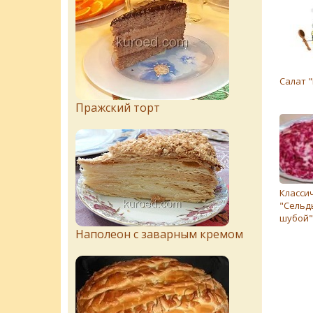
Салат 
Пражский торт
Класси
"Сельд
шубой"
Наполеон с заварным кремом