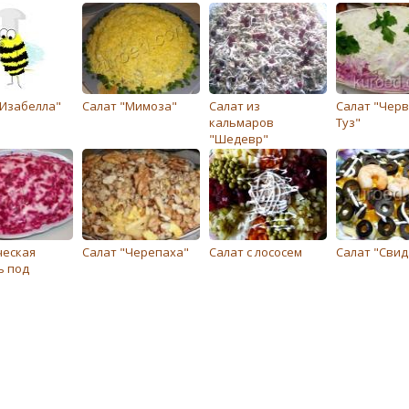
"Изабелла"
Салат "Мимоза"
Салат из
Салат "Чер
кальмаров
Туз"
"Шедевр"
ческая
Салат "Черепаха"
Салат с лососем
Салат "Сви
ь под