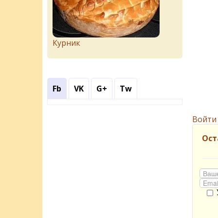
Курник
Fb
VK
G+
Tw
Войти
Ост