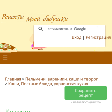
Вход
|
Регистрация
☰
Главная
>
Пельмени, вареники, каши и творог
>
Каши
,
Постные блюда
,
украинская кухня
Сохранить
рецепт
2 человек сохранили
Коливо