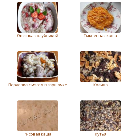
Овсянка с клубникой
Тыквенная каша
Перловка с мясом в горшочке
Коливо
Рисовая каша
Кутья