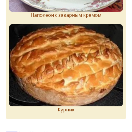
Наполеон с заварным кремом
Курник