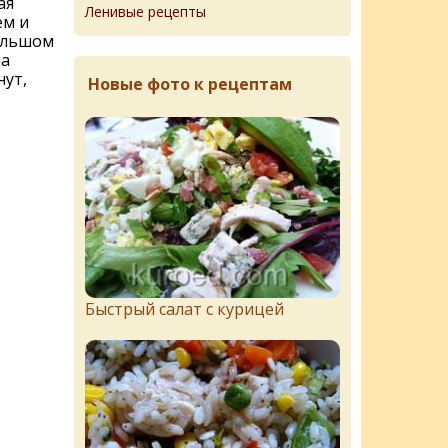
ая
Ленивые рецепты
ем и
ольшом
на
нут,
Новые фото к рецептам
Быстрый салат с курицей