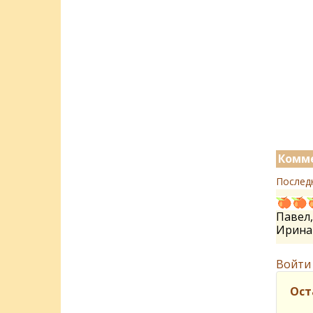
Комме
Послед
Павел
Ирин
Войти
Ост