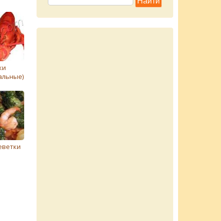
ки
альные)
еветки