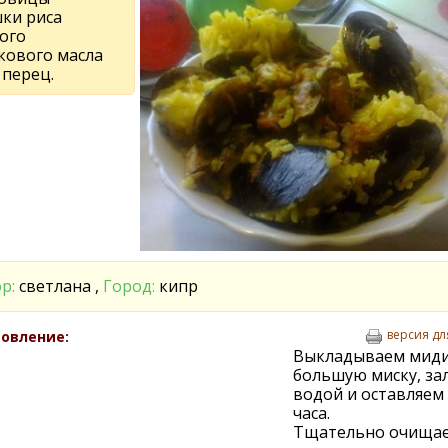
шки риса
ого
кового масла
 перец.
р:
светлана ,
Город:
кипр
версия дл
овление:
Выкладываем миди
большую миску, за
водой и оставляем 
часа.
Тщательно очища