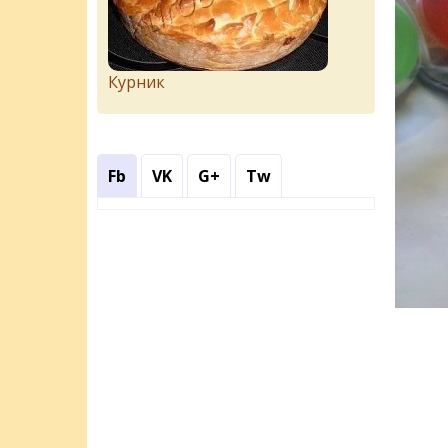
Курник
Fb
VK
G+
Tw