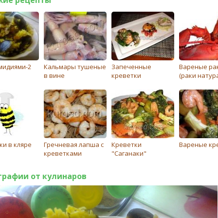
 мидиями-2
Кальмары тушеные
Запеченные
Вареные ра
в вине
креветки
(раки натур
ки в кляре
Гречневая лапша с
Креветки
Вареные кр
креветками
"Саганаки"
графии от кулинаров