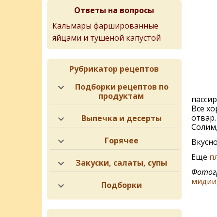
Ответы на вопросы
Кальмары фаршированные
яйцами и тушеной капустой
Рубрикатор рецептов
Подборки рецептов по
продуктам
пассир
Все х
отвар.
Выпечка и десерты
Солим,
Горячее
Вкусно
Еще
п
Закуски, салаты, супы
Фотогр
мидии
Подборки