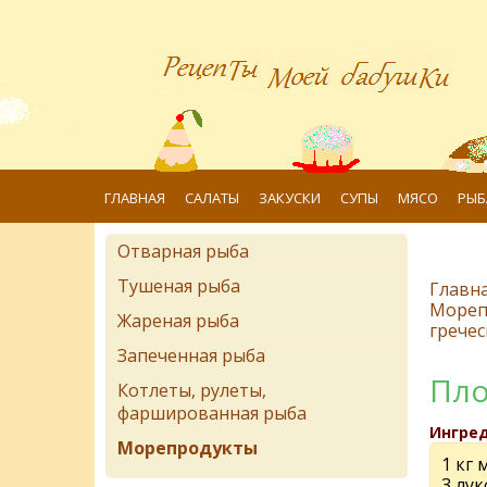
ГЛАВНАЯ
САЛАТЫ
ЗАКУСКИ
СУПЫ
МЯСО
РЫБ
Отварная рыба
Тушеная рыба
Главн
Мореп
Жареная рыба
гречес
Запеченная рыба
Пло
Котлеты, рулеты,
фаршированная рыба
Ингре
Морепродукты
1 кг 
3 лу