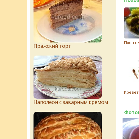
Плов с
Пражский торт
Кревет
Наполеон с заварным кремом
Фото