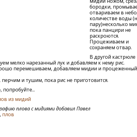
мидии ножом, срез
бородки, промыва
отвариваем в неб
количестве воды (
пару)несколько ми
пока панцири не
раскроются.
Процеживаем и
сохраняем отвар.
В другой кастрюле
уем мелко нарезанный лук и добавляем к нему рис.
орошо перемешиваем, добавляем мидии и процеженный
 перчим и тушим, пока рис не приготовится.
, попробуйте...
лов из мидий
афию плова с мидиями добавил Павел
,
плов