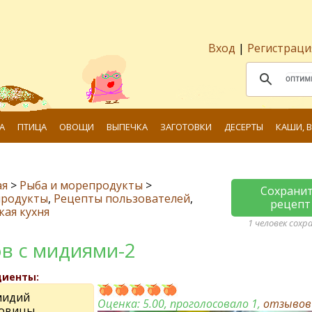
Вход
|
Регистраци
А
ПТИЦА
ОВОЩИ
ВЫПЕЧКА
ЗАГОТОВКИ
ДЕСЕРТЫ
КАШИ, 
ая
>
Рыба и морепродукты
>
Сохрани
родукты
,
Рецепты пользователей
,
рецепт
кая кухня
1 человек сохр
в с мидиями-2
диенты:
мидий
Оценка:
5.00
, проголосовало 1,
отзыво
ковицы