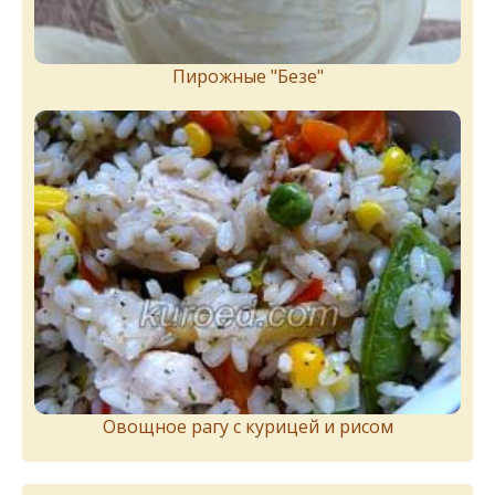
Пирожныe "Бeзe"
Овощное рагу с курицей и рисом