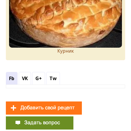
Курник
Fb
VK
G+
Tw