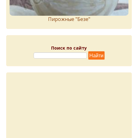
Пирожныe "Бeзe"
Поиск по сайту