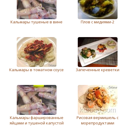
Кальмары тушеные в вине
Плов с мидиями-2
Кальмары в томатном соусе
Запеченные креветки
Кальмары фаршированные
Рисовая вермишель с
яйцами и тушеной капустой
морепродуктами