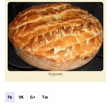
Курник
Fb
VK
G+
Tw