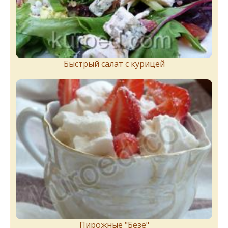
Быстрый салат с курицей
Пирожныe "Бeзe"