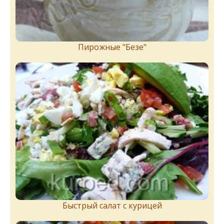
Пирожныe "Бeзe"
Быстрый салат с курицей