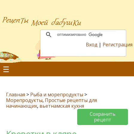
Вход
|
Регистрация
☰
Главная
>
Рыба и морепродукты
>
Морепродукты
,
Простые рецепты для
начинающих
,
вьетнамская кухня
Сохранить
рецепт
Креветки в кляре