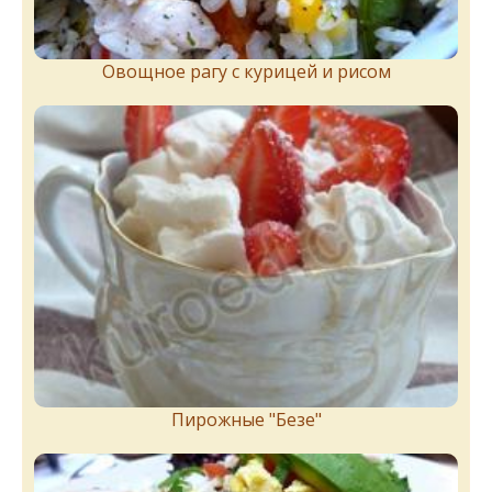
Овощное рагу с курицей и рисом
Пирожныe "Бeзe"